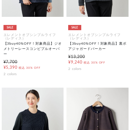
SALE
SALE
エレメントオブシンプルライフ
エレメントオブシンプルライフ
（レディス）
（レディス）
【3buy40%OFF！対象商品】ジオ
【3buy40%OFF！対象商品】裏ボ
メトリーレースコンビプルオーバ
アジャガードパーカー
ー
¥13,200
¥7,700
¥9,240
税込
30% OFF
¥5,390
税込
30% OFF
2
colors
2
colors