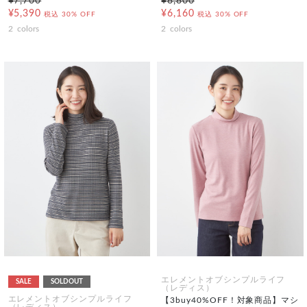
¥7,700
¥8,800
¥5,390
¥6,160
税込
30% OFF
税込
30% OFF
2
colors
2
colors
エレメントオブシンプルライフ
SALE
SOLDOUT
（レディス）
エレメントオブシンプルライフ
【3buy40%OFF！対象商品】マシ