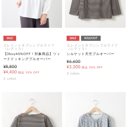
SALE
SALE
SOLDOUT
エレメントオブシンプルライフ
エレメントオブシンプルライフ
（レディス）
（レディス）
【3buy40%OFF！対象商品】ツィ
シルケット天竺プルオーバー
ードドッキングプルオーバー
¥6,600
¥8,800
¥3,300
税込
50% OFF
¥4,400
税込
50% OFF
3
colors
2
colors