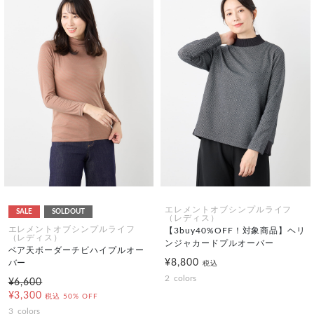
エレメントオブシンプルライフ
SALE
SOLDOUT
（レディス）
エレメントオブシンプルライフ
【3buy40%OFF！対象商品】ヘリ
（レディス）
ンジャカードプルオーバー
ベア天ボーダーチビハイプルオー
¥8,800
バー
税込
2
colors
¥6,600
¥3,300
税込
50% OFF
3
colors