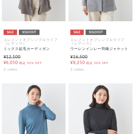
SALE
SOLDOUT
SALE
SOLDOUT
エレメントオブシンプルライフ
エレメントオブシンプルライフ
（レディス）
（レディス）
ミックス起毛カーディガン
ウーレンインレー羽織ジャケット
¥12,100
¥16,500
¥6,050
¥8,250
税込
50% OFF
税込
50% OFF
2
colors
3
colors