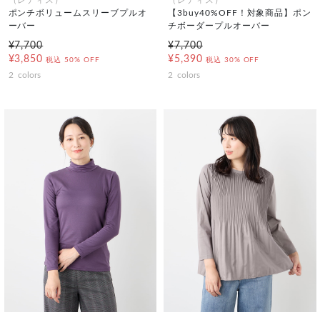
（レディス）
（レディス）
ポンチボリュームスリーブプルオ
【3buy40%OFF！対象商品】ポン
ーバー
チボーダープルオーバー
¥7,700
¥7,700
¥3,850
¥5,390
税込
50% OFF
税込
30% OFF
2
colors
2
colors