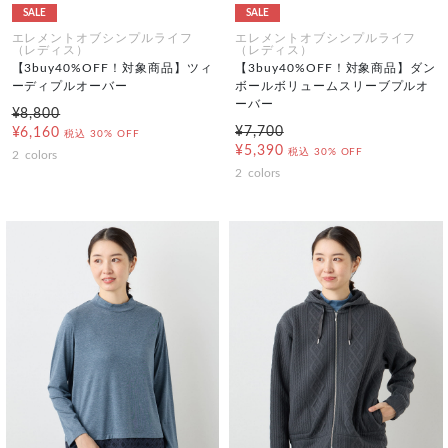
SALE
SALE
エレメントオブシンプルライフ
エレメントオブシンプルライフ
（レディス）
（レディス）
【3buy40%OFF！対象商品】ツィ
【3buy40%OFF！対象商品】ダン
ーディプルオーバー
ボールボリュームスリーブプルオ
ーバー
¥8,800
¥7,700
¥6,160
税込
30% OFF
¥5,390
税込
30% OFF
2
colors
2
colors