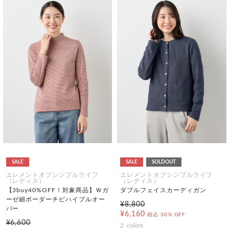
SALE
SALE
SOLDOUT
エレメントオブシンプルライフ
エレメントオブシンプルライフ
（レディス）
（レディス）
【3buy40%OFF！対象商品】Ｗガ
ダブルフェイスカーディガン
ーゼ細ボーダーチビハイプルオー
¥8,800
バー
¥6,160
税込
30% OFF
¥6,600
2
colors