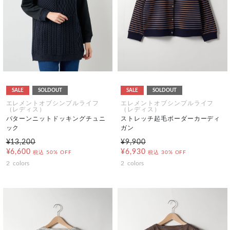
SALE
SOLDOUT
SALE
SOLDOUT
エレメントオブシンプルライフ
エレメントオブシンプルライフ
（レディス）
（レディス）
パターンニットドッキングチュニ
ストレッチ起毛ボーダーカーディ
ック
ガン
¥13,200
¥9,900
¥6,600
¥6,930
税込
50% OFF
税込
30% OFF
2
colors
2
colors