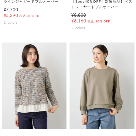
ラインジャガードプルオーバー
【3buy40%OFF！対象商品】ベス
トレイヤードプルオーバー
¥7,700
¥8,800
¥5,390
税込
30% OFF
¥6,160
税込
30% OFF
2
colors
2
colors