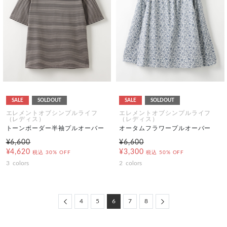
SALE
SOLDOUT
SALE
SOLDOUT
エレメントオブシンプルライフ
エレメントオブシンプルライフ
（レディス）
（レディス）
トーンボーダー半袖プルオーバー
オータムフラワープルオーバー
¥6,600
¥6,600
¥4,620
¥3,300
税込
30% OFF
税込
50% OFF
3
colors
2
colors
Previous
Next
4
5
6
7
8