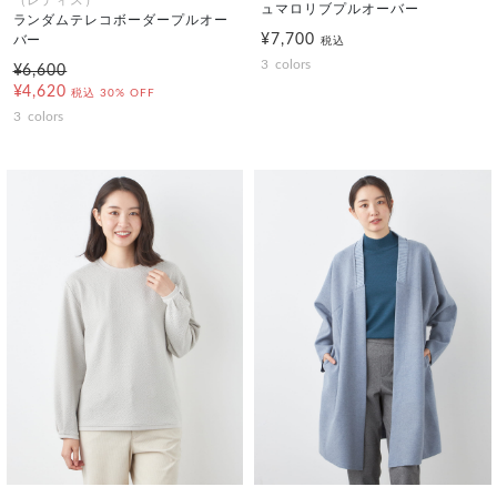
（レディス）
ュマロリブプルオーバー
ランダムテレコボーダープルオー
¥7,700
バー
税込
3
colors
¥6,600
¥4,620
税込
30% OFF
3
colors