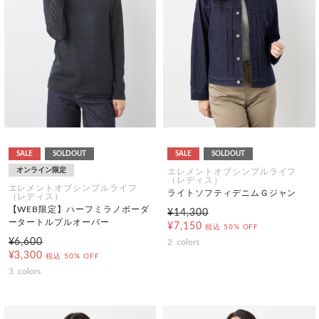
SALE
SOLDOUT
SALE
SOLDOUT
オンライン限定
エレメントオブシンプルライフ
（レディス）
エレメントオブシンプルライフ
ライトソフティデニムＧジャン
（レディス）
【WEB限定】ハーフミラノボーダ
¥14,300
ータートルプルオーバー
¥7,150
税込
50% OFF
¥6,600
2
colors
¥3,300
税込
50% OFF
3
colors