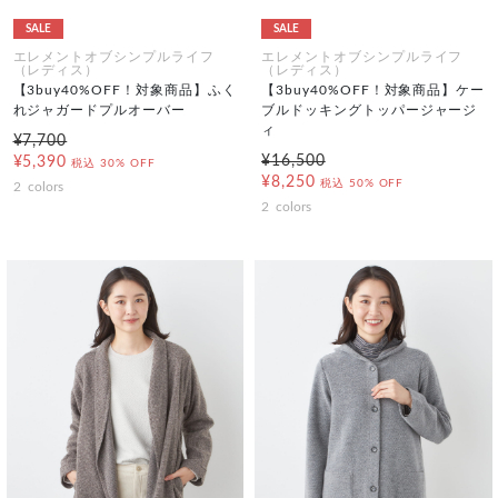
SALE
SALE
エレメントオブシンプルライフ
エレメントオブシンプルライフ
（レディス）
（レディス）
【3buy40%OFF！対象商品】ふく
【3buy40%OFF！対象商品】ケー
れジャガードプルオーバー
ブルドッキングトッパージャージ
ィ
¥7,700
¥16,500
¥5,390
税込
30% OFF
¥8,250
税込
50% OFF
2
colors
2
colors