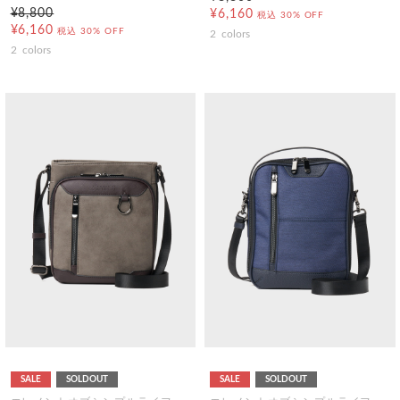
¥8,800
¥6,160
税込
30% OFF
¥6,160
税込
30% OFF
2
colors
2
colors
SALE
SOLDOUT
SALE
SOLDOUT