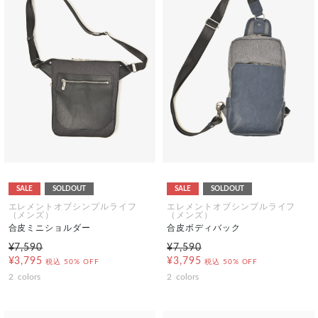
SALE
SOLDOUT
SALE
SOLDOUT
エレメントオブシンプルライフ
エレメントオブシンプルライフ
（メンズ）
（メンズ）
合皮ミニショルダー
合皮ボディバック
¥7,590
¥7,590
¥3,795
¥3,795
税込
50% OFF
税込
50% OFF
2
colors
2
colors