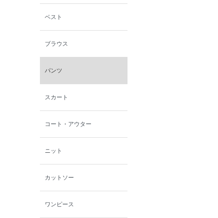
ン
ベスト
西脇シリーズ
ブラウス
小泉革店
パンツ
シャミー
スカート
パーソンズジーンズ
コート・アウター
ファインデーション
ニット
ローズペッシュ / パル
モンド
カットソー
ワンピース