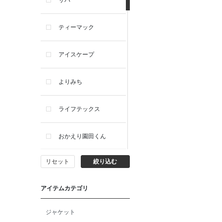
サハ
ティーマック
アイスケープ
よりみち
ライフテックス
おかえり園田くん
リセット
絞り込む
ビー・エー・ジー
アイテムカテゴリ
イヴィスト
ジャケット
ミスエディコレクショ