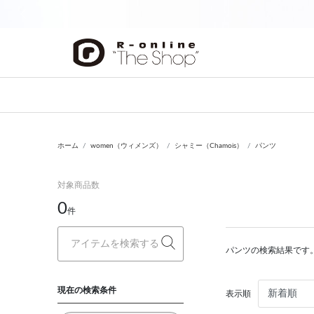
前の画像
ホーム
women（ウィメンズ）
シャミー（Chamois）
パンツ
対象商品数
0
件
パンツの検索結果です
現在の検索条件
表示順