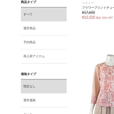
商品タイプ
シャミー
フラワープリントチュ
¥17,600
すべて
¥12,320
税込
30% OFF
通常商品
予約商品
再入荷アイテム
価格タイプ
指定なし
通常価格