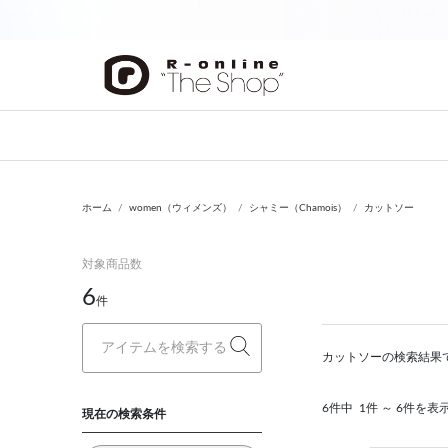
前の画像
ホーム
women（ウィメンズ）
シャミー（Chamois）
カットソー
対象商品数
6
件
カットソーの検索結果
6件中
1件 ～ 6件を表
現在の検索条件