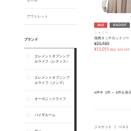
セール
アウトレット
SALE
SOLDOUT
シャミー
強撚タッチカットソー
ブランド
¥21,450
¥15,015
税込
30% OFF
エレメントオブシンプ
ルライフ（レディス）
エレメントオブシンプ
ルライフ（メンズ）
6件中
1件 ～ 6件を表
オーガニックライフ
バイザルーム
ジャケット
|
ベスト