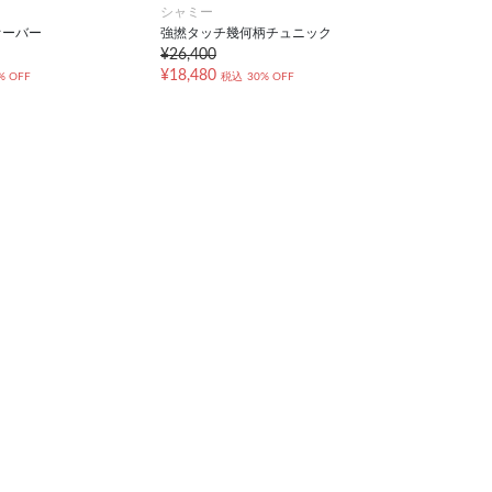
シャミー
オーバー
強撚タッチ幾何柄チュニック
¥26,400
¥18,480
% OFF
税込
30% OFF