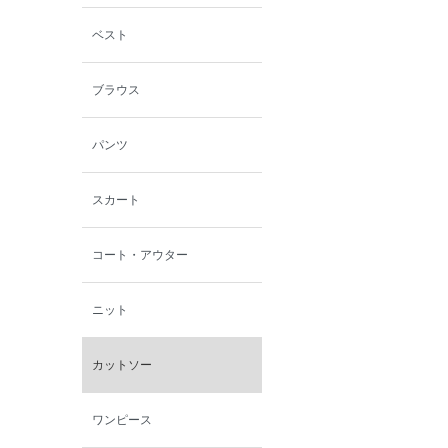
ン
ベスト
西脇シリーズ
ブラウス
小泉革店
パンツ
シャミー
スカート
パーソンズジーンズ
コート・アウター
ファインデーション
ニット
ローズペッシュ / パル
モンド
カットソー
ワンピース