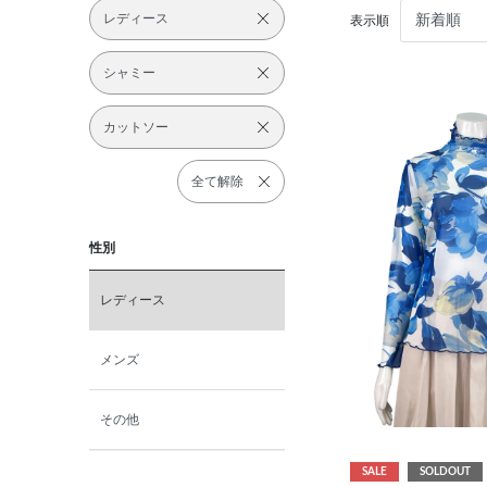
レディース
表示順
シャミー
カットソー
全て解除
性別
レディース
メンズ
その他
SALE
SOLDOUT