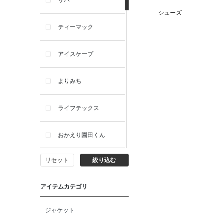
サハ
シューズ
ティーマック
アイスケープ
よりみち
ライフテックス
おかえり園田くん
リセット
絞り込む
ビー・エー・ジー
アイテムカテゴリ
イヴィスト
ジャケット
ミスエディコレクショ