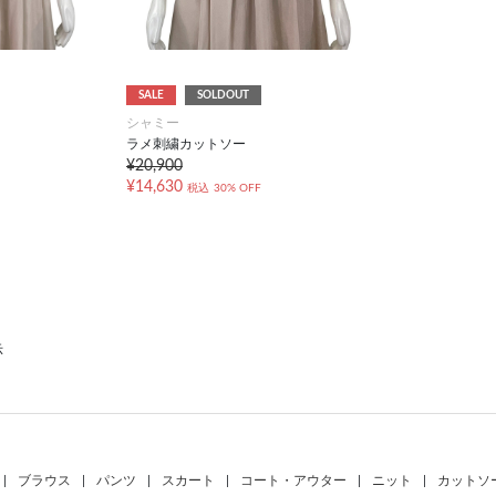
SALE
SOLDOUT
シャミー
ラメ刺繍カットソー
¥20,900
¥14,630
税込
30% OFF
示
|
ブラウス
|
パンツ
|
スカート
|
コート・アウター
|
ニット
|
カットソ