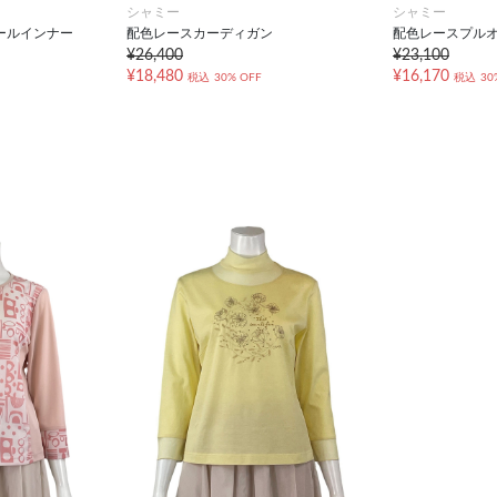
シャミー
シャミー
ールインナー
配色レースカーディガン
配色レースプル
¥26,400
¥23,100
¥18,480
¥16,170
税込
30% OFF
税込
30