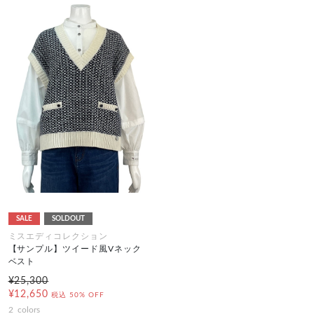
SALE
SOLDOUT
ミスエディコレクション
【サンプル】ツイード風Vネック
ベスト
¥25,300
¥12,650
税込
50% OFF
2
colors