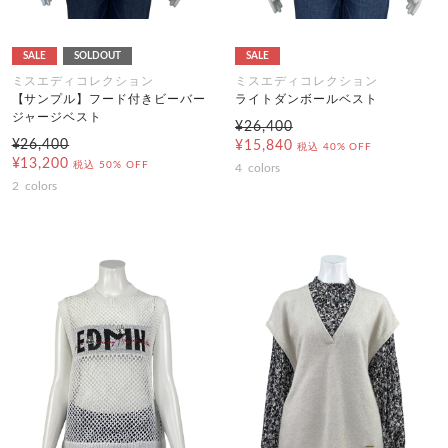
SALE
SOLDOUT
SALE
ミスエディコレクション
ミスエディコレクション
【サンプル】フード付きビーバー
ライトダンボールベスト
ジャージベスト
¥26,400
¥26,400
¥15,840
税込
40% OFF
¥13,200
税込
50% OFF
4
colors
2
colors