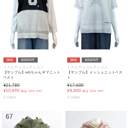
SALE
SOLDOUT
SALE
SOLDOUT
ミスエディコレクション
ミスエディコレクション
【サンプル】ediちゃんギマニット
【サンプル】メッシュニットベス
ベスト
ト
¥21,780
¥17,600
¥10,890
¥8,800
税込
50% OFF
税込
50% OFF
2
colors
3
colors