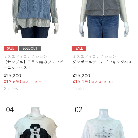
SALE
SOLDOUT
SALE
ミスエディコレクション
ミスエディコレクション
【サンプル】アラン編みプレッピ
ダンボールデニムドッキングベス
ーニットベスト
ト
¥25,300
¥25,300
¥12,650
¥15,180
税込
50% OFF
税込
40% OFF
2
colors
4
colors