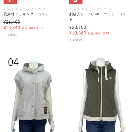
SALE
SALE
ミスエディコレクション
ミスエディコレクション
異素材ドッキング ベスト
刺繍入り バルキーニット ベス
ト
¥26,400
¥23,100
¥15,840
税込
40% OFF
¥13,860
税込
40% OFF
4
colors
4
colors