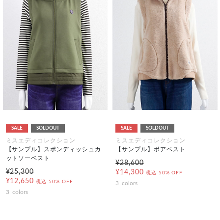
SALE
SOLDOUT
SALE
SOLDOUT
ミスエディコレクション
ミスエディコレクション
【サンプル】スポンディッシュカ
【サンプル】ボアベスト
ットソーベスト
¥28,600
¥25,300
¥14,300
税込
50% OFF
¥12,650
税込
50% OFF
3
colors
3
colors