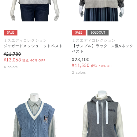
SALE
SALE
SOLDOUT
ミスエディコレクション
ミスエディコレクション
ジャガードメッシュニットベスト
【サンプル】ラック―ン混Vネック
ベスト
¥21,780
¥23,100
¥13,068
税込
40% OFF
¥11,550
税込
50% OFF
4
colors
2
colors