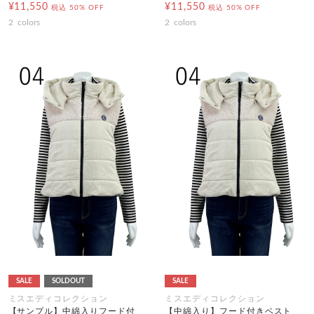
¥11,550
¥11,550
税込
50% OFF
税込
50% OFF
2
colors
2
colors
SALE
SOLDOUT
SALE
ミスエディコレクション
ミスエディコレクション
【サンプル】中綿入りフード付
【中綿入り】フード付きベスト