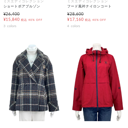
ミスエディコレクション
ミスエディコレクション
ショートボアブルゾン
フード風衿ナイロンコート
¥26,400
¥28,600
¥15,840
¥17,160
税込
40% OFF
税込
40% OFF
3
colors
4
colors