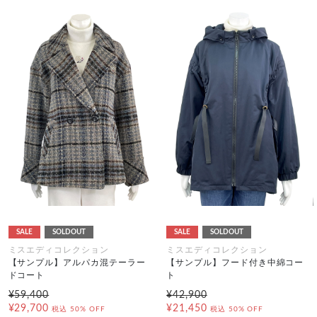
SALE
SOLDOUT
SALE
SOLDOUT
ミスエディコレクション
ミスエディコレクション
【サンプル】アルパカ混テーラー
【サンプル】フード付き中綿コー
ドコート
ト
¥59,400
¥42,900
¥29,700
¥21,450
税込
50% OFF
税込
50% OFF