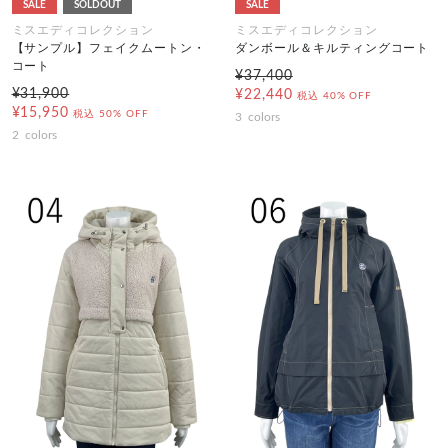
SALE
SOLDOUT
SALE
ミスエディコレクション
ミスエディコレクション
【サンプル】フェイクムートン・
ダンボール＆キルティングコート
コート
¥37,400
¥31,900
¥22,440
税込
40% OFF
¥15,950
税込
50% OFF
3
colors
2
colors