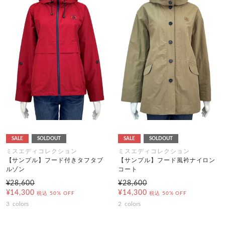
SALE
SOLDOUT
SALE
SOLDOUT
ミスエディコレクション
ミスエディコレクション
【サンプル】フード付きタフタブ
【サンプル】フード風衿ナイロン
ルゾン
コート
¥28,600
¥28,600
¥14,300
¥14,300
税込
50% OFF
税込
50% OFF
3
colors
2
colors