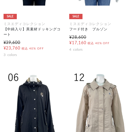
SALE
SALE
ミスエディコレクション
ミスエディコレクション
【中綿入り】異素材ドッキングコ
フード付き ブルゾン
ート
¥28,600
¥39,600
¥17,160
税込
40% OFF
¥23,760
税込
40% OFF
4
colors
3
colors