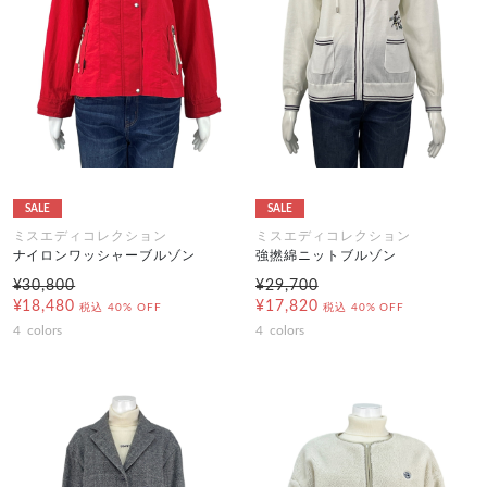
SALE
SALE
ミスエディコレクション
ミスエディコレクション
ナイロンワッシャーブルゾン
強撚綿ニットブルゾン
¥30,800
¥29,700
¥18,480
¥17,820
税込
40% OFF
税込
40% OFF
4
colors
4
colors