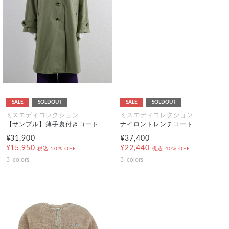
SALE
SOLDOUT
SALE
SOLDOUT
ミスエディコレクション
ミスエディコレクション
【サンプル】薄手裏付きコート
ナイロントレンチコート
¥31,900
¥37,400
¥15,950
¥22,440
税込
50% OFF
税込
40% OFF
3
colors
3
colors