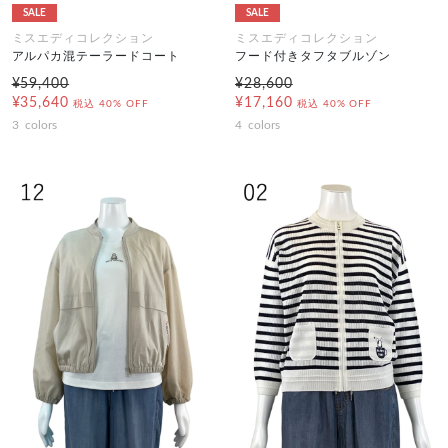
SALE
SALE
ミスエディコレクション
ミスエディコレクション
アルパカ混テーラードコート
フード付きタフタブルゾン
¥59,400
¥28,600
¥35,640
¥17,160
税込
40% OFF
税込
40% OFF
3
colors
4
colors