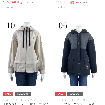
¥16,940
¥21,560
税込
30% OFF
税込
30% OFF
3
colors
3
colors
SALE
SOLDOUT
SALE
SOLDOUT
ミスエディコレクション
ミスエディコレクション
【サンプル】フード付き ブルゾ
【サンプル】ダンボール＆キルテ