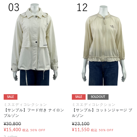
SALE
SALE
SOLDOUT
ミスエディコレクション
ミスエディコレクション
【サンプル】フード付き ナイロン
【サンプル】コットンジャージ ブ
ブルゾン
ルゾン
¥30,800
¥23,100
¥15,400
¥11,550
税込
50% OFF
税込
50% OFF
2
colors