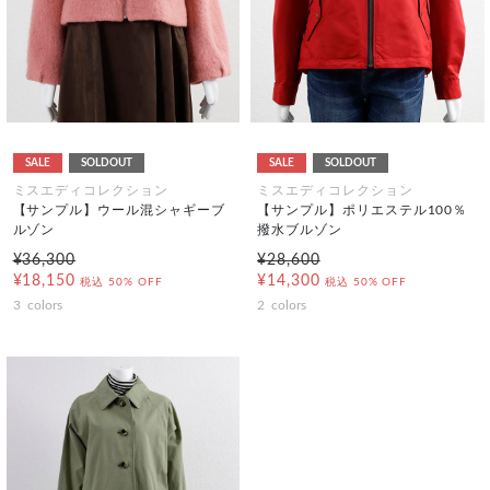
SALE
SOLDOUT
SALE
SOLDOUT
ミスエディコレクション
ミスエディコレクション
【サンプル】ウール混シャギーブ
【サンプル】ポリエステル100％
ルゾン
撥水ブルゾン
¥36,300
¥28,600
¥18,150
¥14,300
税込
50% OFF
税込
50% OFF
3
colors
2
colors