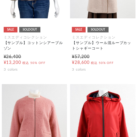
SALE
SOLDOUT
SALE
SOLDOUT
ミスエディコレクション
ミスエディコレクション
【サンプル】コットンシアーブル
【サンプル】ウール混ループカッ
ゾン
トシャギーコート
¥26,400
¥57,200
¥13,200
¥28,600
税込
50% OFF
税込
50% OFF
3
colors
3
colors