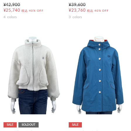
¥42,900
¥39,600
¥25,740
¥23,760
税込
40% OFF
税込
40% OFF
4
colors
3
colors
SALE
SOLDOUT
SALE