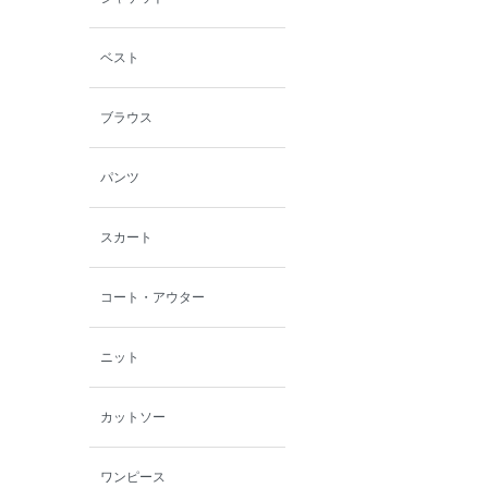
ミスエディコレクショ
ン
ベスト
西脇シリーズ
ブラウス
小泉革店
パンツ
シャミー
スカート
パーソンズジーンズ
コート・アウター
ファインデーション
ニット
ローズペッシュ / パル
モンド
カットソー
ワンピース