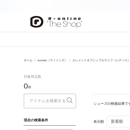
前の画像
ホーム
women（ウィメンズ）
エレメントオブシンプルライフ（レディス）（eleme
対象商品数
0
件
シューズの検索結果で
現在の検索条件
表示順