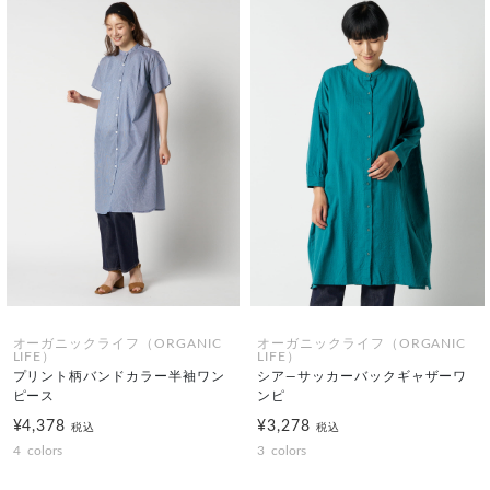
オーガニックライフ（ORGANIC
オーガニックライフ（ORGANIC
LIFE）
LIFE）
プリント柄バンドカラー半袖ワン
シア―サッカーバックギャザーワ
ピース
ンピ
¥4,378
¥3,278
税込
税込
4
colors
3
colors