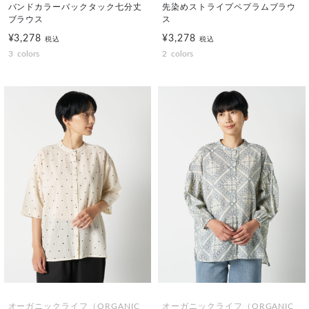
バンドカラーバックタック七分丈
先染めストライプペプラムブラウ
ブラウス
ス
¥3,278
¥3,278
税込
税込
3
colors
2
colors
オーガニックライフ（ORGANIC
オーガニックライフ（ORGANIC