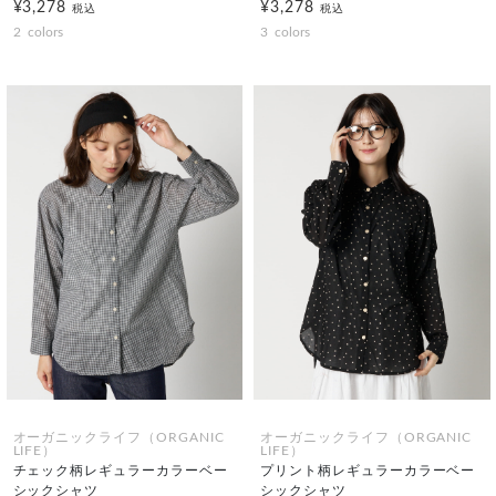
¥3,278
¥3,278
税込
税込
2
colors
3
colors
オーガニックライフ（ORGANIC
オーガニックライフ（ORGANIC
LIFE）
LIFE）
チェック柄レギュラーカラーベー
プリント柄レギュラーカラーベー
シックシャツ
シックシャツ