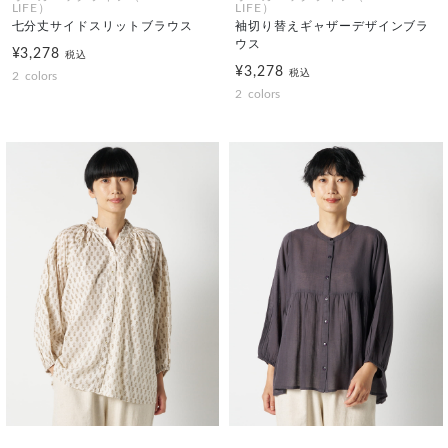
LIFE）
LIFE）
七分丈サイドスリットブラウス
袖切り替えギャザーデザインブラ
ウス
¥3,278
税込
¥3,278
税込
2
colors
2
colors