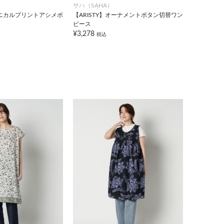
サハ（SAHA）
ボタニカルプリントアシメボ
【ARISTY】オーナメントボタン切替ワン
ピース
¥3,278
税込