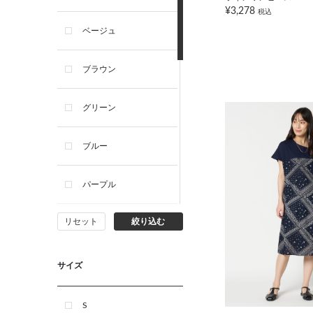
¥3,278
税込
ベージュ
ブラウン
グリーン
ブルー
パープル
リセット
絞り込む
イエロー
ピンク
サイズ
オレンジ
S