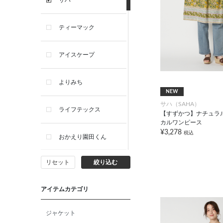
サハ
ティーマック
アイスケープ
よりみち
NEW
サハ（SAHA）
ライフテックス
【すずかつ】ナチュラ
カルワンピース
¥3,278
税込
おかえり園田くん
リセット
絞り込む
ビー・エー・ジー
アイテムカテゴリ
イヴィスト
ジャケット
ミスエディコレクショ