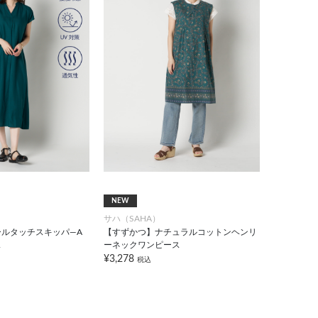
NEW
サハ（SAHA）
ルタッチスキッパ―A
【すずかつ】ナチュラルコットンヘンリ
ス
ーネックワンピース
¥3,278
税込