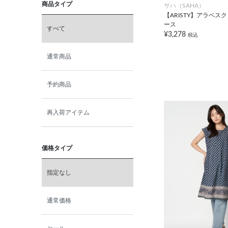
商品タイプ
サハ（SAHA）
【ARISTY】アラベス
ース
すべて
¥3,278
税込
通常商品
予約商品
再入荷アイテム
価格タイプ
指定なし
通常価格