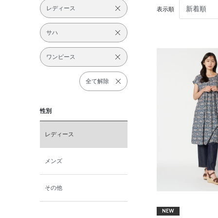
レディース
表示順
サハ
ワンピース
全て解除
性別
レディース
メンズ
その他
NEW