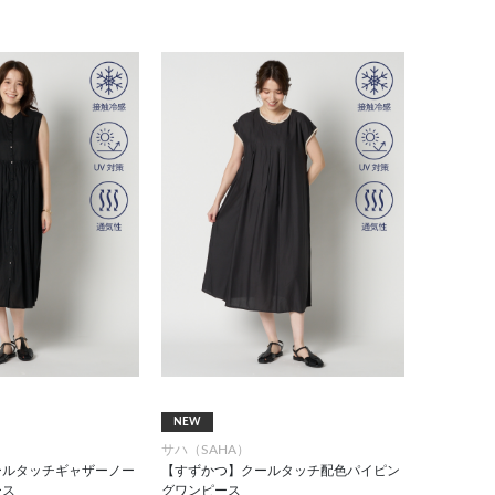
NEW
サハ（SAHA）
ールタッチギャザーノー
【すずかつ】クールタッチ配色パイピン
ース
グワンピース