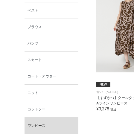
ン
ベスト
西脇シリーズ
ブラウス
小泉革店
パンツ
シャミー
スカート
パーソンズジーンズ
コート・アウター
NEW
ファインデーション
サハ（SAHA）
ニット
【すずかつ】クールタ
ローズペッシュ / パル
Aラインワンピース
モンド
¥3,278
カットソー
税込
ワンピース