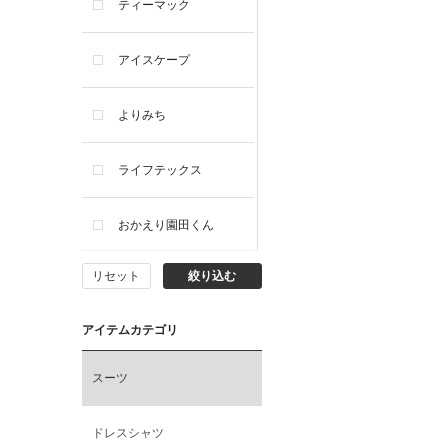
ティーマック
アイスケープ
よりみち
ライフテックス
おかえり園田くん
リセット
絞り込む
ビー・エー・ジー
アイテムカテゴリ
イヴィスト
スーツ
ミスエディコレクショ
ン
ドレスシャツ