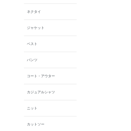
西脇シリーズ
ネクタイ
小泉革店
ジャケット
シャミー
ベスト
パーソンズジーンズ
パンツ
ファインデーション
コート・アウター
ローズペッシュ / パル
モンド
カジュアルシャツ
ニット
カットソー