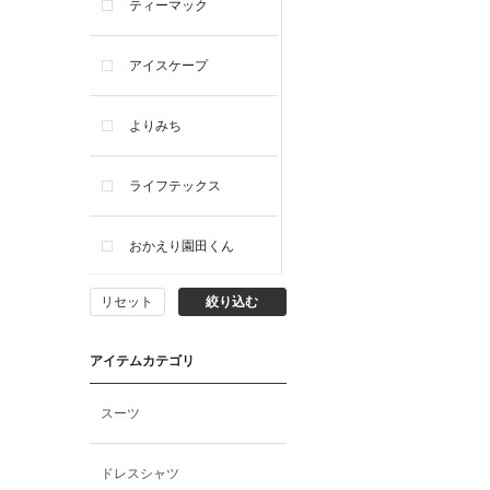
ティーマック
アイスケープ
よりみち
ライフテックス
おかえり園田くん
リセット
絞り込む
ビー・エー・ジー
アイテムカテゴリ
イヴィスト
スーツ
ミスエディコレクショ
ン
ドレスシャツ