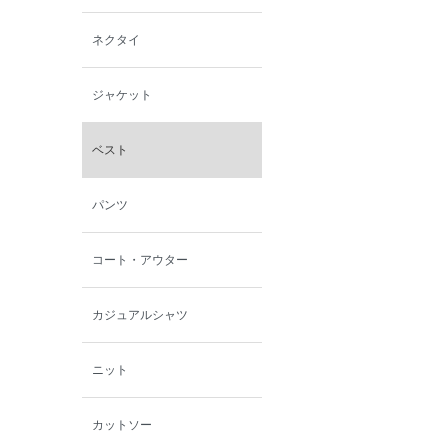
西脇シリーズ
ネクタイ
小泉革店
ジャケット
シャミー
ベスト
パーソンズジーンズ
パンツ
ファインデーション
コート・アウター
ローズペッシュ / パル
モンド
カジュアルシャツ
ニット
カットソー