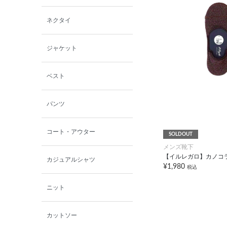
西脇シリーズ
ネクタイ
小泉革店
ジャケット
シャミー
ベスト
パーソンズジーンズ
パンツ
ファインデーション
コート・アウター
SOLDOUT
メンズ靴下
ローズペッシュ / パル
モンド
【イルレガロ】カノコ
カジュアルシャツ
¥1,980
税込
ニット
カットソー