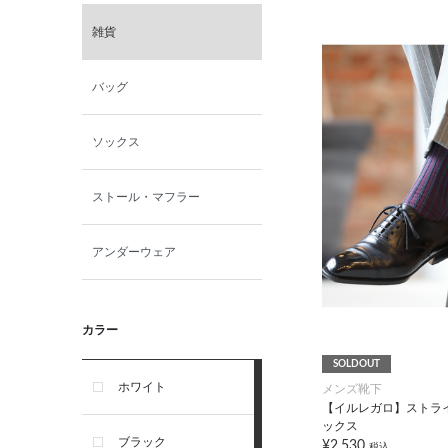
雑貨
バッグ
ソックス
ストール・マフラー
アンダーウェア
カラー
SOLDOUT
ホワイト
メンズ靴下
【イルレガロ】ストラ
ックス
ブラック
¥2,530
税込