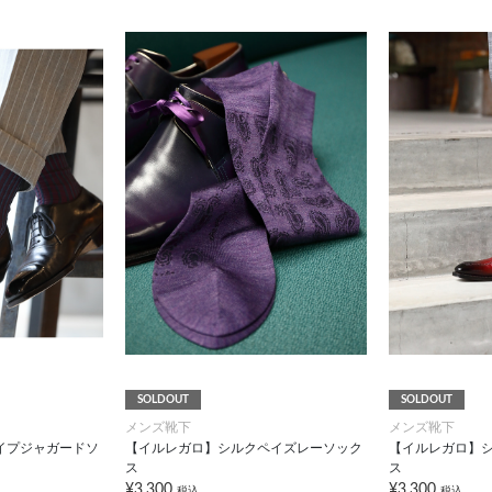
SOLDOUT
SOLDOUT
メンズ靴下
メンズ靴下
イプジャガードソ
【イルレガロ】シルクペイズレーソック
【イルレガロ】
ス
ス
¥3,300
¥3,300
税込
税込