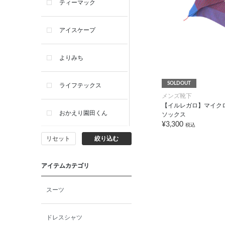
ティーマック
アイスケープ
よりみち
SOLDOUT
ライフテックス
メンズ靴下
【イルレガロ】マイク
おかえり園田くん
ソックス
¥3,300
税込
リセット
絞り込む
ビー・エー・ジー
アイテムカテゴリ
イヴィスト
スーツ
ミスエディコレクショ
ン
ドレスシャツ