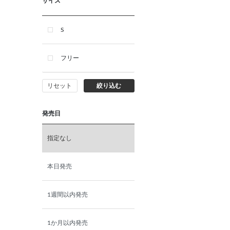
サイズ
オレンジ
S
レッド
フリー
ゴールド
リセット
絞り込む
シルバー
発売日
指定なし
その他
本日発売
1週間以内発売
1か月以内発売