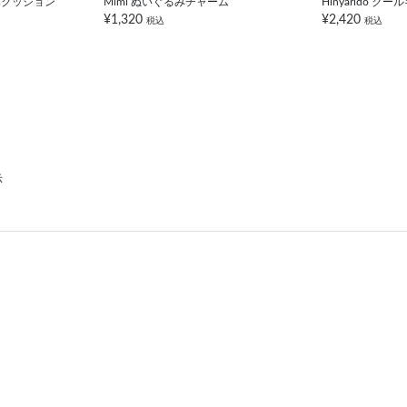
ぐるみクッション
Mimi ぬいぐるみチャーム
Hinyarido 
¥1,320
¥2,420
税込
税込
示