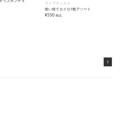
クールキッズポンチョ
ライフテックス
使い捨てカイロ7枚アソート
¥550
税込
1