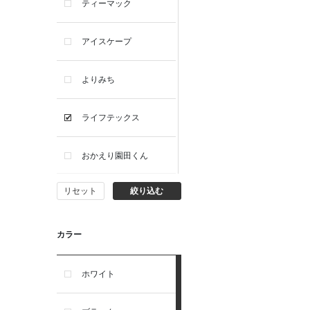
ティーマック
アイスケープ
よりみち
ライフテックス
おかえり園田くん
リセット
絞り込む
ビー・エー・ジー
イヴィスト
カラー
ミスエディコレクショ
ホワイト
ン