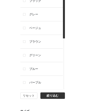
ブラック
西脇シリーズ
グレー
小泉革店
ベージュ
シャミー
ブラウン
パーソンズジーンズ
グリーン
ファインデーション
ブルー
ローズペッシュ / パル
モンド
パープル
リセット
絞り込む
イエロー
ピンク