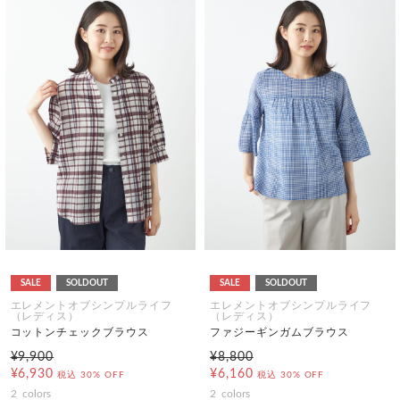
SALE
SOLDOUT
SALE
SOLDOUT
エレメントオブシンプルライフ
エレメントオブシンプルライフ
（レディス）
（レディス）
コットンチェックブラウス
ファジーギンガムブラウス
¥9,900
¥8,800
¥6,930
¥6,160
税込
30% OFF
税込
30% OFF
2
colors
2
colors