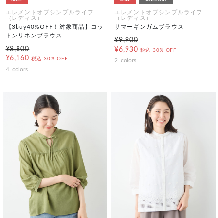
エレメントオブシンプルライフ
エレメントオブシンプルライフ
（レディス）
（レディス）
【3buy40%OFF！対象商品】コッ
サマーギンガムブラウス
トンリネンブラウス
¥9,900
¥8,800
¥6,930
税込
30% OFF
¥6,160
税込
30% OFF
2
colors
4
colors