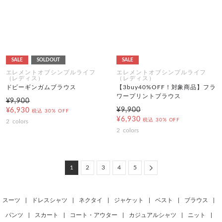
SALE
SOLDOUT
SALE
エレメントオブシンプルライフ
エレメントオブシンプルライフ
（レディス）
（レディス）
ドビーギンガムブラウス
【3buy40%OFF！対象商品】フラ
ワープリントブラウス
¥9,900
¥9,900
¥6,930
税込
30% OFF
¥6,930
税込
30% OFF
2
colors
2
colors
Next
1
2
3
4
5
スーツ
|
ドレスシャツ
|
ネクタイ
|
ジャケット
|
ベスト
|
ブラウス
|
パンツ
|
スカート
|
コート・アウター
|
カジュアルシャツ
|
ニット
|