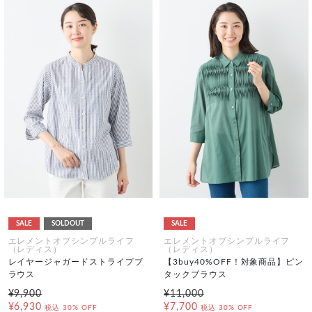
SALE
SOLDOUT
SALE
エレメントオブシンプルライフ
エレメントオブシンプルライフ
（レディス）
（レディス）
レイヤージャガードストライプブ
【3buy40%OFF！対象商品】ピン
ラウス
タックブラウス
¥9,900
¥11,000
¥6,930
¥7,700
税込
30% OFF
税込
30% OFF