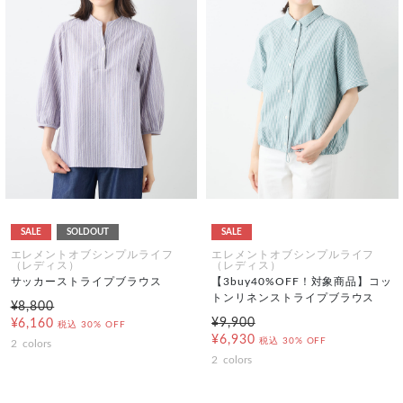
SALE
SOLDOUT
SALE
エレメントオブシンプルライフ
エレメントオブシンプルライフ
（レディス）
（レディス）
サッカーストライプブラウス
【3buy40%OFF！対象商品】コッ
トンリネンストライプブラウス
¥8,800
¥9,900
¥6,160
税込
30% OFF
¥6,930
税込
30% OFF
2
colors
2
colors