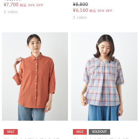
¥8,800
¥7,700
税込
30% OFF
¥6,160
税込
30% OFF
2
colors
2
colors
SALE
SALE
SOLDOUT