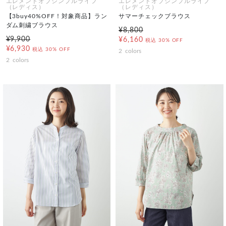
エレメントオブシンプルライフ
エレメントオブシンプルライフ
（レディス）
（レディス）
【3buy40%OFF！対象商品】ラン
サマーチェックブラウス
ダム刺繍ブラウス
¥8,800
¥9,900
¥6,160
税込
30% OFF
¥6,930
税込
30% OFF
2
colors
2
colors