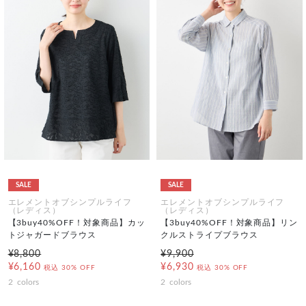
SALE
SALE
エレメントオブシンプルライフ
エレメントオブシンプルライフ
（レディス）
（レディス）
【3buy40%OFF！対象商品】カッ
【3buy40%OFF！対象商品】リン
トジャガードブラウス
クルストライプブラウス
¥8,800
¥9,900
¥6,160
¥6,930
税込
30% OFF
税込
30% OFF
2
colors
2
colors