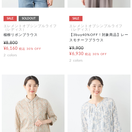
SALE
SOLDOUT
SALE
エレメントオブシンプルライフ
エレメントオブシンプルライフ
（レディス）
（レディス）
楊柳リボンブラウス
【3buy40%OFF！対象商品】レー
スモチーフブラウス
¥8,800
¥9,900
¥6,160
税込
30% OFF
¥6,930
税込
30% OFF
2
colors
2
colors