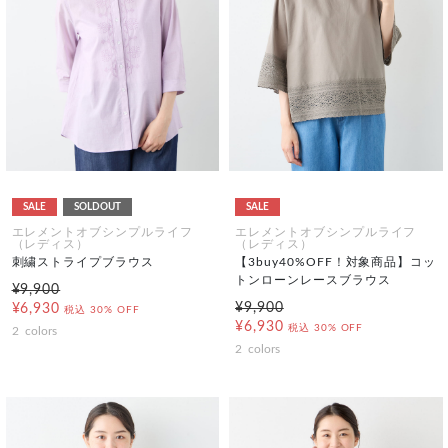
SALE
SOLDOUT
SALE
エレメントオブシンプルライフ
エレメントオブシンプルライフ
（レディス）
（レディス）
刺繍ストライプブラウス
【3buy40%OFF！対象商品】コッ
トンローンレースブラウス
¥9,900
¥9,900
¥6,930
税込
30% OFF
¥6,930
税込
30% OFF
2
colors
2
colors