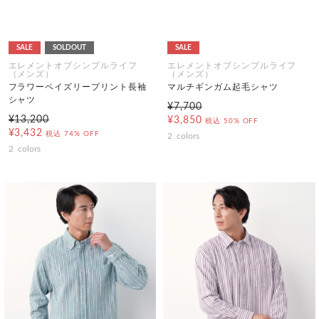
SALE
SOLDOUT
SALE
エレメントオブシンプルライフ
エレメントオブシンプルライフ
（メンズ）
（メンズ）
フラワーペイズリープリント長袖
マルチギンガム起毛シャツ
シャツ
¥7,700
¥13,200
¥3,850
税込
50% OFF
¥3,432
税込
74% OFF
2
colors
2
colors