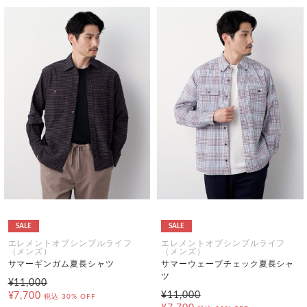
SALE
SALE
エレメントオブシンプルライフ
エレメントオブシンプルライフ
（メンズ）
（メンズ）
サマーギンガム夏長シャツ
サマーウェーブチェック夏長シャ
ツ
¥11,000
¥11,000
¥7,700
税込
30% OFF