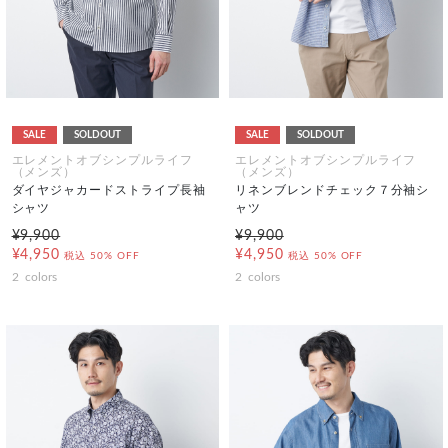
SALE
SOLDOUT
SALE
SOLDOUT
エレメントオブシンプルライフ
エレメントオブシンプルライフ
（メンズ）
（メンズ）
ダイヤジャカードストライプ長袖
リネンブレンドチェック７分袖シ
シャツ
ャツ
¥9,900
¥9,900
¥4,950
¥4,950
税込
50% OFF
税込
50% OFF
2
colors
2
colors