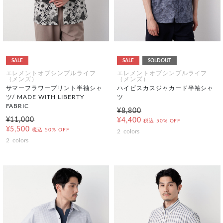
SALE
SALE
SOLDOUT
エレメントオブシンプルライフ
エレメントオブシンプルライフ
（メンズ）
（メンズ）
サマーフラワープリント半袖シャ
ハイビスカスジャカード半袖シャ
ツ/ MADE WITH LIBERTY
ツ
FABRIC
¥8,800
¥11,000
¥4,400
税込
50% OFF
¥5,500
税込
50% OFF
2
colors
2
colors