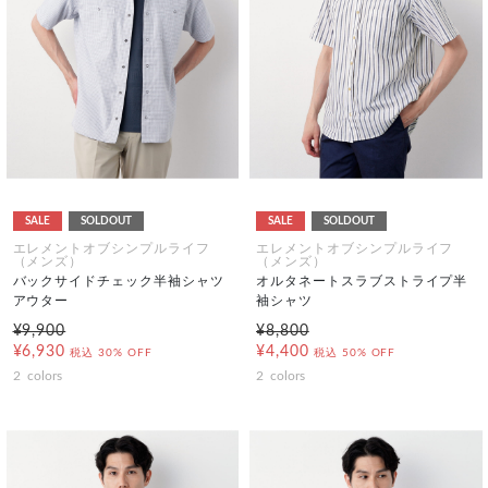
SALE
SOLDOUT
SALE
SOLDOUT
エレメントオブシンプルライフ
エレメントオブシンプルライフ
（メンズ）
（メンズ）
バックサイドチェック半袖シャツ
オルタネートスラブストライプ半
アウター
袖シャツ
¥9,900
¥8,800
¥6,930
¥4,400
税込
30% OFF
税込
50% OFF
2
colors
2
colors