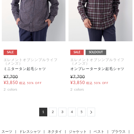
SALE
SALE
SOLDOUT
エレメントオブシンプルライフ
エレメントオブシンプルライフ
（メンズ）
（メンズ）
ミニタータン起毛シャツ
オンブレータータン起毛シャツ
¥7,700
¥7,700
¥3,850
¥3,850
税込
50% OFF
税込
50% OFF
2
colors
2
colors
Next
1
2
3
4
5
スーツ
|
ドレスシャツ
|
ネクタイ
|
ジャケット
|
ベスト
|
ブラウス
|