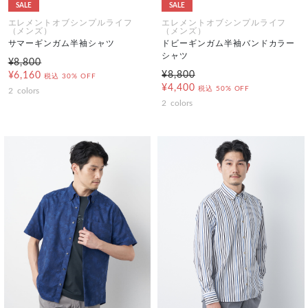
SALE
SALE
エレメントオブシンプルライフ
エレメントオブシンプルライフ
（メンズ）
（メンズ）
サマーギンガム半袖シャツ
ドビーギンガム半袖バンドカラー
シャツ
¥8,800
¥8,800
¥6,160
税込
30% OFF
¥4,400
税込
50% OFF
2
colors
2
colors