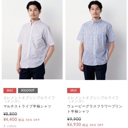
SALE
SOLDOUT
SALE
エレメントオブシンプルライフ
エレメントオブシンプルライフ
（メンズ）
（メンズ）
マルチストライプ半袖シャツ
ウェービーグラスフラワープリン
ト半袖シャツ
¥8,800
¥9,900
¥4,400
税込
50% OFF
¥6,930
税込
30% OFF
2
colors