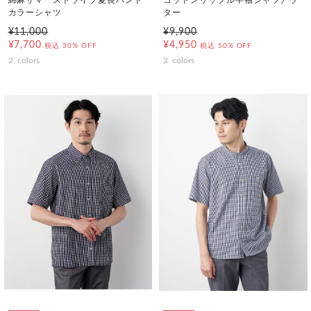
綿麻サマーストライプ夏長バンド
コットンリップル半袖シャツアウ
カラーシャツ
ター
¥11,000
¥9,900
¥7,700
¥4,950
税込
30% OFF
税込
50% OFF
2
colors
2
colors