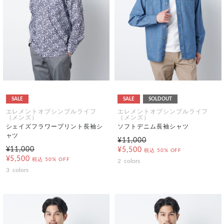
SALE
SALE
SOLDOUT
エレメントオブシンプルライフ
エレメントオブシンプルライフ
（メンズ）
（メンズ）
シェイズフラワープリント長袖シ
ソフトデニム長袖シャツ
ャツ
¥11,000
¥11,000
¥5,500
税込
50% OFF
¥5,500
税込
50% OFF
2
colors
3
colors