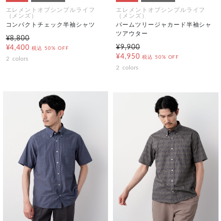
エレメントオブシンプルライフ
エレメントオブシンプルライフ
（メンズ）
（メンズ）
コンパクトチェック半袖シャツ
パームツリージャカード半袖シャ
ツアウター
¥8,800
¥9,900
¥4,400
税込
50% OFF
¥4,950
税込
50% OFF
2
colors
2
colors