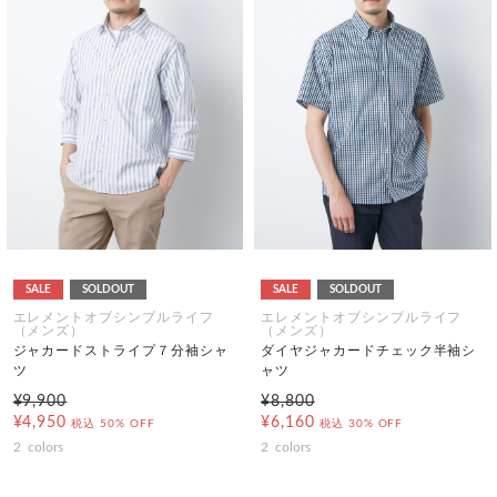
SALE
SOLDOUT
SALE
SOLDOUT
エレメントオブシンプルライフ
エレメントオブシンプルライフ
（メンズ）
（メンズ）
ジャカードストライプ７分袖シャ
ダイヤジャカードチェック半袖シ
ツ
ャツ
¥9,900
¥8,800
¥4,950
¥6,160
税込
50% OFF
税込
30% OFF
2
colors
2
colors