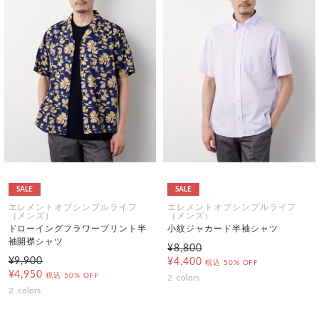
SALE
SALE
エレメントオブシンプルライフ
エレメントオブシンプルライフ
（メンズ）
（メンズ）
ドローイングフラワープリント半
小紋ジャカード半袖シャツ
袖開襟シャツ
¥8,800
¥9,900
¥4,400
税込
50% OFF
¥4,950
税込
50% OFF
2
colors
2
colors