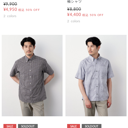
袖シャツ
¥9,900
¥8,800
¥4,950
税込
50% OFF
¥4,400
税込
50% OFF
2
colors
2
colors
SALE
SOLDOUT
SALE
SOLDOUT