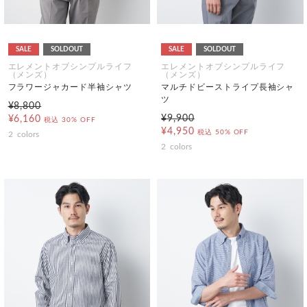
SALE
SOLDOUT
SALE
SOLDOUT
エレメントオブシンプルライフ
エレメントオブシンプルライフ
（メンズ）
（メンズ）
フラワージャカード半袖シャツ
マルチドビーストライプ長袖シャ
ツ
¥8,800
¥9,900
¥6,160
税込
30% OFF
¥4,950
税込
50% OFF
2
colors
2
colors