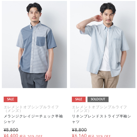
SALE
SALE
SOLDOUT
エレメントオブシンプルライフ
エレメントオブシンプルライフ
（メンズ）
（メンズ）
メランジクレイジーチェック半袖
リネンブレンドストライプ半袖シ
シャツ
ャツ
¥8,800
¥8,800
¥4,400
¥6,160
税込
50% OFF
税込
30% OFF