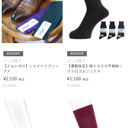
SOLDOUT
SOLDOUT
メンズ靴下
メンズ靴下
【イルレガロ】シャドーリブソッ
【通勤快足】綿１００％平無地ソ
クス
フト口ゴムソックス
¥2,530
¥1,100
税込
税込
9
colors
3
colors