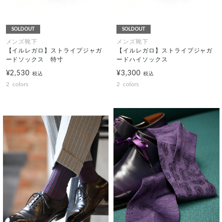
SOLDOUT
SOLDOUT
メンズ靴下
メンズ靴下
【イルレガロ】ストライプジャガ
【イルレガロ】ストライプジャガ
ードソックス 特寸
ードハイソックス
¥2,530
¥3,300
税込
税込
2
colors
2
colors