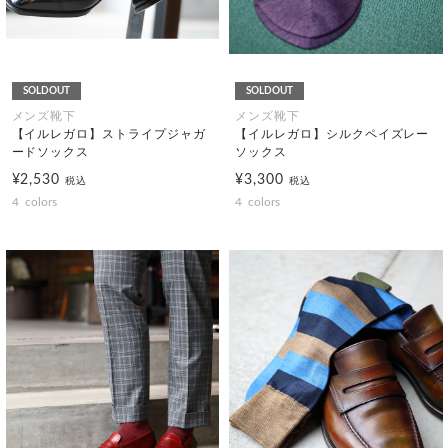
SOLDOUT
SOLDOUT
メンズ靴下
メンズ靴下
【イルレガロ】ストライプジャガ
【イルレガロ】シルクペイズレー
ードソックス
ソックス
¥2,530
¥3,300
税込
税込
4
colors
4
colors