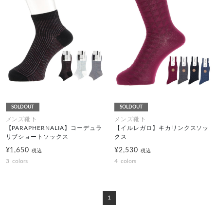
SOLDOUT
SOLDOUT
メンズ靴下
メンズ靴下
【PARAPHERNALIA】コーデュラ
【イルレガロ】キカリンクスソッ
リブショートソックス
クス
¥1,650
¥2,530
税込
税込
3
colors
4
colors
1