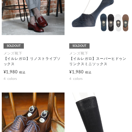
SOLDOUT
SOLDOUT
メンズ靴下
メンズ靴下
【イルレガロ】リノストライプソ
【イルレガロ】スーパーヒドゥン
ックス
リンクスミニソックス
¥1,980
¥1,980
税込
税込
4
colors
4
colors