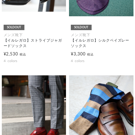
SOLDOUT
SOLDOUT
メンズ靴下
メンズ靴下
【イルレガロ】ストライプジャガ
【イルレガロ】シルクペイズレー
ードソックス
ソックス
¥2,530
¥3,300
税込
税込
4
colors
4
colors