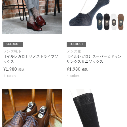
SOLDOUT
SOLDOUT
メンズ靴下
メンズ靴下
【イルレガロ】リノストライプソ
【イルレガロ】スーパーヒドゥン
ックス
リンクスミニソックス
¥1,980
¥1,980
税込
税込
4
colors
4
colors