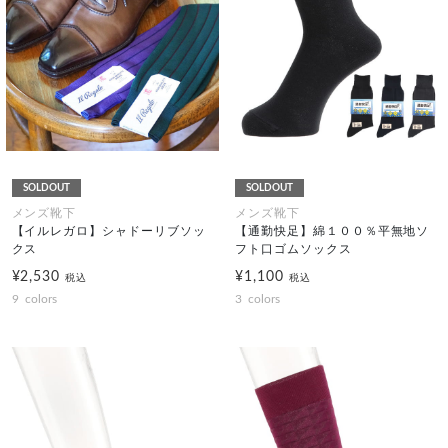
SOLDOUT
SOLDOUT
メンズ靴下
メンズ靴下
【イルレガロ】シャドーリブソッ
【通勤快足】綿１００％平無地ソ
クス
フト口ゴムソックス
¥2,530
¥1,100
税込
税込
9
colors
3
colors