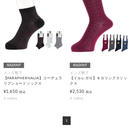
SOLDOUT
SOLDOUT
メンズ靴下
メンズ靴下
【PARAPHERNALIA】コーデュラ
【イルレガロ】キカリンクスソッ
リブショートソックス
クス
¥1,650
¥2,530
税込
税込
3
colors
4
colors
1