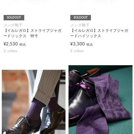
SOLDOUT
SOLDOUT
メンズ靴下
メンズ靴下
【イルレガロ】ストライプジャガ
【イルレガロ】ストライプジャガ
ードソックス 特寸
ードハイソックス
¥2,530
¥3,300
税込
税込
2
colors
2
colors