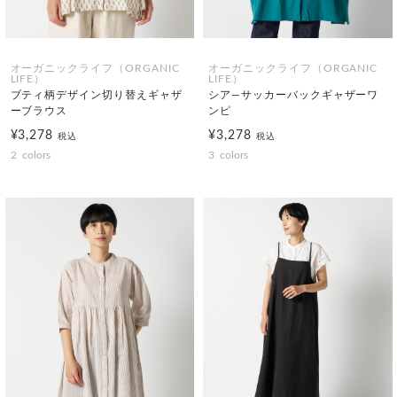
オーガニックライフ（ORGANIC
オーガニックライフ（ORGANIC
LIFE）
LIFE）
ブティ柄デザイン切り替えギャザ
シア―サッカーバックギャザーワ
ーブラウス
ンピ
¥3,278
¥3,278
税込
税込
2
colors
3
colors