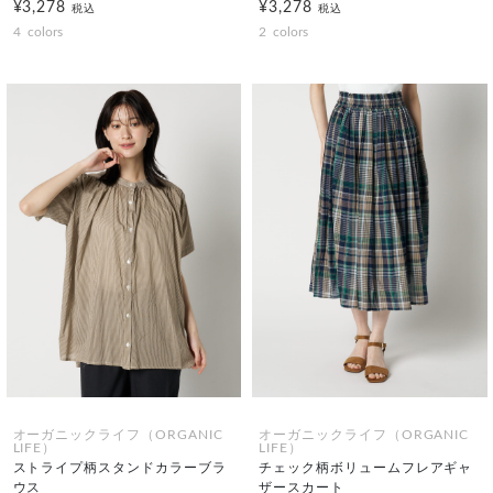
¥3,278
¥3,278
税込
税込
4
colors
2
colors
オーガニックライフ（ORGANIC
オーガニックライフ（ORGANIC
LIFE）
LIFE）
ストライプ柄スタンドカラーブラ
チェック柄ボリュームフレアギャ
ウス
ザースカート