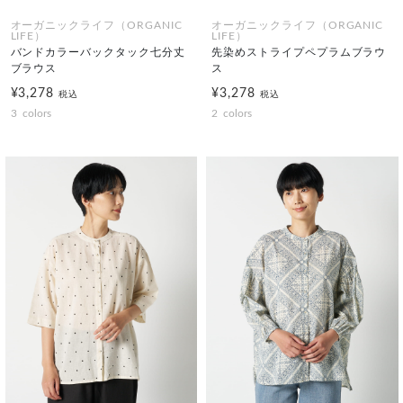
オーガニックライフ（ORGANIC
オーガニックライフ（ORGANIC
LIFE）
LIFE）
バンドカラーバックタック七分丈
先染めストライプペプラムブラウ
ブラウス
ス
¥3,278
¥3,278
税込
税込
3
colors
2
colors