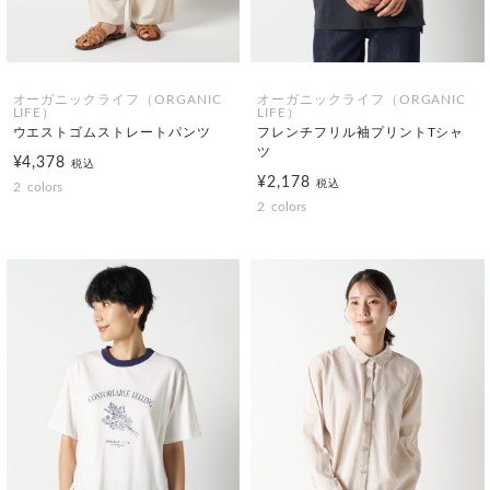
オーガニックライフ（ORGANIC
オーガニックライフ（ORGANIC
LIFE）
LIFE）
ウエストゴムストレートパンツ
フレンチフリル袖プリントTシャ
ツ
¥4,378
税込
¥2,178
税込
2
colors
2
colors