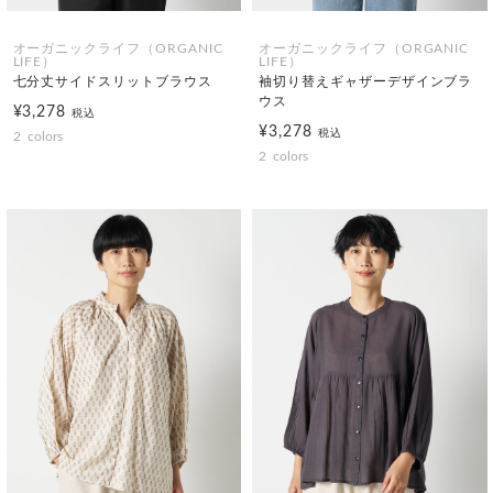
オーガニックライフ（ORGANIC
オーガニックライフ（ORGANIC
LIFE）
LIFE）
七分丈サイドスリットブラウス
袖切り替えギャザーデザインブラ
ウス
¥3,278
税込
¥3,278
税込
2
colors
2
colors