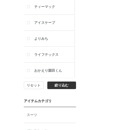
ティーマック
アイスケープ
よりみち
ライフテックス
おかえり園田くん
リセット
絞り込む
ビー・エー・ジー
アイテムカテゴリ
イヴィスト
スーツ
ミスエディコレクショ
ン