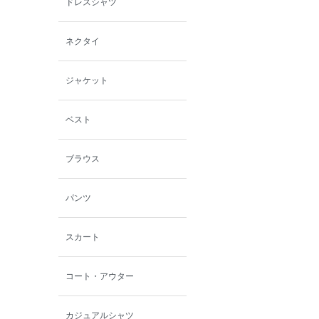
ドレスシャツ
西脇シリーズ
ネクタイ
小泉革店
ジャケット
シャミー
ベスト
パーソンズジーンズ
ブラウス
ファインデーション
パンツ
ローズペッシュ / パル
モンド
スカート
コート・アウター
カジュアルシャツ