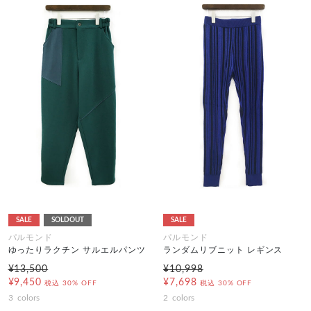
SALE
SOLDOUT
SALE
パルモンド
パルモンド
ゆったりラクチン サルエルパンツ
ランダムリブニット レギンス
¥13,500
¥10,998
¥9,450
¥7,698
税込
30% OFF
税込
30% OFF
3
colors
2
colors