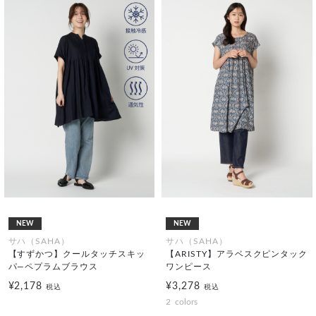
NEW
NEW
サハ（SAHA）
サハ（SAHA）
【すずかつ】クールタッチスキッ
【ARISTY】アラベスクピンタック
パ―ペプラムブラウス
ワンピース
¥2,178
¥3,278
税込
税込
2
colors