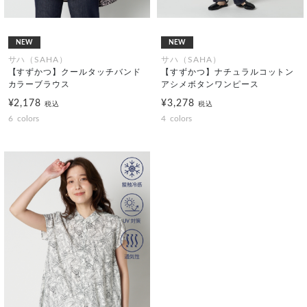
NEW
NEW
サハ（SAHA）
サハ（SAHA）
【すずかつ】クールタッチバンド
【すずかつ】ナチュラルコットン
カラーブラウス
アシメボタンワンピース
¥2,178
¥3,278
税込
税込
6
colors
4
colors