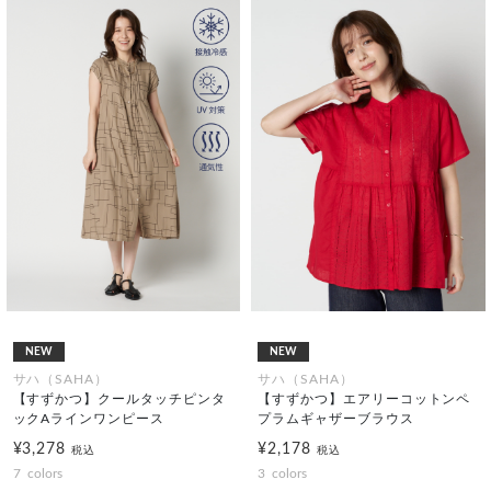
NEW
NEW
サハ（SAHA）
サハ（SAHA）
【すずかつ】クールタッチピンタ
【すずかつ】エアリーコットンペ
ックAラインワンピース
プラムギャザーブラウス
¥3,278
¥2,178
税込
税込
7
colors
3
colors