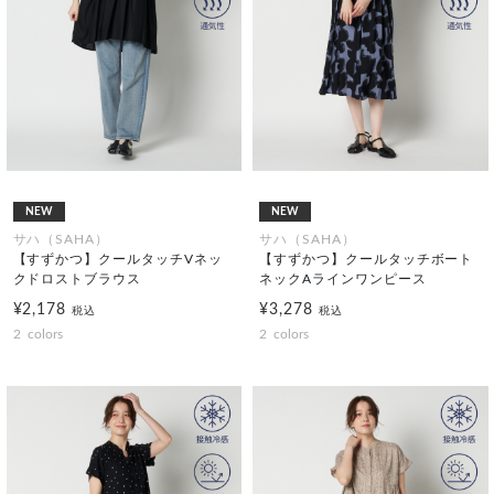
NEW
NEW
サハ（SAHA）
サハ（SAHA）
【すずかつ】クールタッチVネッ
【すずかつ】クールタッチボート
クドロストブラウス
ネックAラインワンピース
¥2,178
¥3,278
税込
税込
2
colors
2
colors