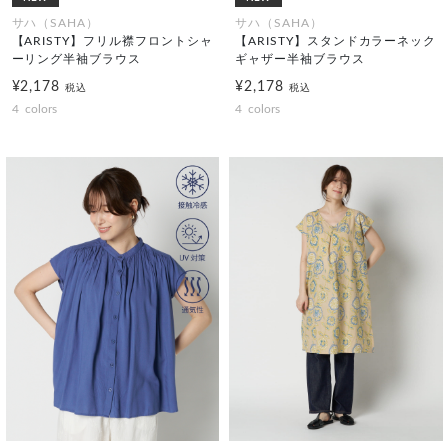
サハ（SAHA）
サハ（SAHA）
【ARISTY】フリル襟フロントシャ
【ARISTY】スタンドカラーネック
ーリング半袖ブラウス
ギャザー半袖ブラウス
¥2,178
¥2,178
税込
税込
4
colors
4
colors