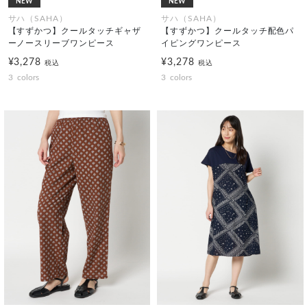
NEW
NEW
サハ（SAHA）
サハ（SAHA）
【すずかつ】クールタッチギャザ
【すずかつ】クールタッチ配色パ
ーノースリーブワンピース
イピングワンピース
¥3,278
¥3,278
税込
税込
3
colors
3
colors