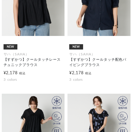
NEW
NEW
サハ（SAHA）
サハ（SAHA）
【すずかつ】クールタッチレース
【すずかつ】クールタッチ配色パ
チュニックブラウス
イピングブラウス
¥2,178
¥2,178
税込
税込
3
colors
3
colors