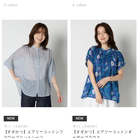
3
colors
4
colors
NEW
NEW
サハ（SAHA）
サハ（SAHA）
【すずかつ】エアリーコットンフ
【すずかつ】エアリーコットンギ
ラワープリントシャツ
ャザーブラウス