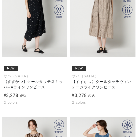
NEW
NEW
サハ（SAHA）
サハ（SAHA）
【すずかつ】クールタッチスキッ
【すずかつ】クールタッチヴィン
パ―Aラインワンピース
テージライクワンピース
¥3,278
¥3,278
税込
税込
2
colors
2
colors