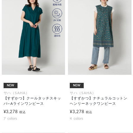
NEW
NEW
サハ（SAHA）
サハ（SAHA）
【すずかつ】クールタッチスキッ
【すずかつ】ナチュラルコットン
パ―Aラインワンピース
ヘンリーネックワンピース
¥3,278
¥3,278
税込
税込
7
colors
4
colors