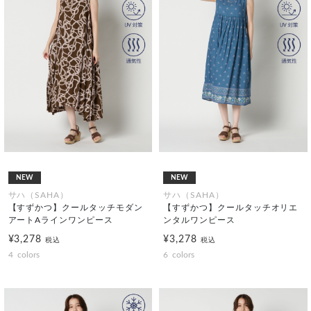
NEW
NEW
サハ（SAHA）
サハ（SAHA）
【すずかつ】クールタッチモダン
【すずかつ】クールタッチオリエ
アートAラインワンピース
ンタルワンピース
¥3,278
¥3,278
税込
税込
4
colors
6
colors