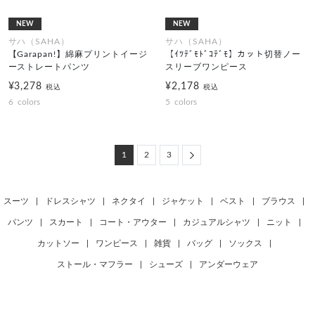
NEW
NEW
サハ（SAHA）
サハ（SAHA）
【Garapan!】綿麻プリントイージ
【ｲﾂﾃﾞﾓﾄﾞｺﾃﾞﾓ】カット切替ノー
ーストレートパンツ
スリーブワンピース
¥3,278
¥2,178
税込
税込
6
colors
5
colors
Next
1
2
3
スーツ
|
ドレスシャツ
|
ネクタイ
|
ジャケット
|
ベスト
|
ブラウス
|
パンツ
|
スカート
|
コート・アウター
|
カジュアルシャツ
|
ニット
|
カットソー
|
ワンピース
|
雑貨
|
バッグ
|
ソックス
|
ストール・マフラー
|
シューズ
|
アンダーウェア