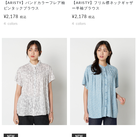
【ARISTY】バンドカラーフレア袖
【ARISTY】フリル襟ネックギャザ
ピンタックブラウス
ー半袖ブラウス
¥2,178
¥2,178
税込
税込
4
colors
4
colors
NEW
NEW