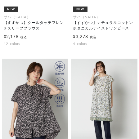
NEW
NEW
サハ（SAHA）
サハ（SAHA）
【すずかつ】クールタッチフレン
【すずかつ】ナチュラルコットン
チスリーブブラウス
ボタニカルテイストワンピース
¥2,178
¥3,278
税込
税込
12
colors
4
colors