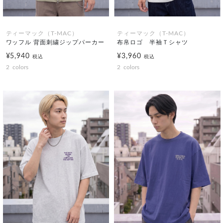
ティーマック（T-MAC）
ティーマック（T-MAC）
ワッフル 背面刺繍ジップパーカー
布帛ロゴ 半袖Ｔシャツ
¥5,940
¥3,960
税込
税込
2
colors
2
colors