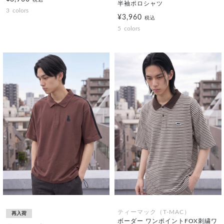
税込
半袖ポロシャツ
3
colors
¥3,960
税込
5
colors
ティーマック（T-MAC）
再入荷
ボーダー ワンポイントFOX刺繍ワ