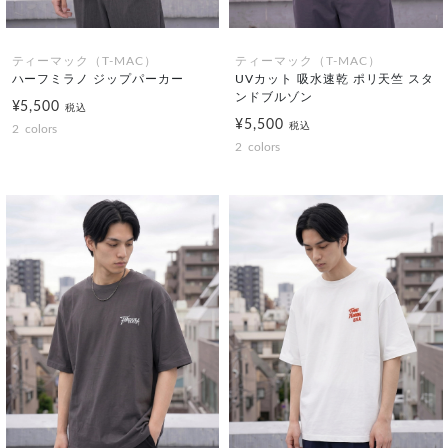
ティーマック（T-MAC）
ティーマック（T-MAC）
ハーフミラノ ジップパーカー
UVカット 吸水速乾 ポリ天竺 スタ
ンドブルゾン
¥5,500
税込
¥5,500
税込
2
colors
2
colors