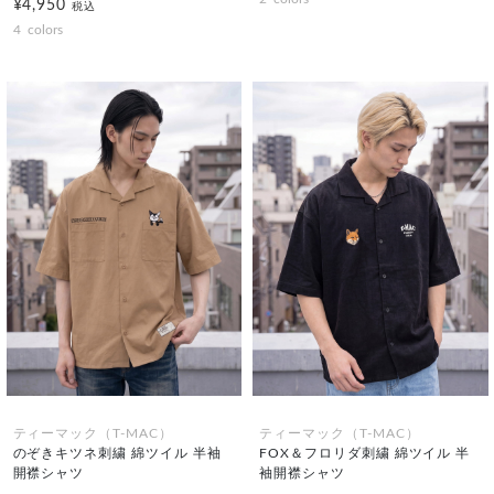
¥4,950
税込
4
colors
ティーマック（T-MAC）
ティーマック（T-MAC）
のぞきキツネ刺繍 綿ツイル 半袖
FOX＆フロリダ刺繍 綿ツイル 半
開襟シャツ
袖開襟シャツ