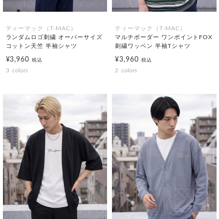
ティーマック（T-MAC）
ティーマック（T-MAC）
ランダムロゴ刺繍 オーバーサイズ
マルチボーダー ワンポイントFOX
コットン天竺 半袖シャツ
刺繍ワッペン 半袖Tシャツ
¥3,960
¥3,960
税込
税込
3
colors
2
colors