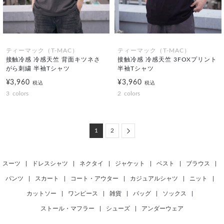
ティーマック（T-MAC）
ティーマック（T-MAC）
接触冷感 冷感天竺 背面キツネさ
接触冷感 冷感天竺 3FOXプリント
がら刺繍 半袖Tシャツ
半袖Tシャツ
¥3,960
¥3,960
税込
税込
3
colors
2
colors
Next
1
2
スーツ
|
ドレスシャツ
|
ネクタイ
|
ジャケット
|
ベスト
|
ブラウス
|
パンツ
|
スカート
|
コート・アウター
|
カジュアルシャツ
|
ニット
|
カットソー
|
ワンピース
|
雑貨
|
バッグ
|
ソックス
|
ストール・マフラー
|
シューズ
|
アンダーウェア