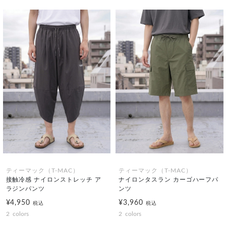
ティーマック（T-MAC）
ティーマック（T-MAC）
接触冷感 ナイロンストレッチ ア
ナイロンタスラン カーゴハーフパ
ラジンパンツ
ンツ
¥4,950
¥3,960
税込
税込
2
colors
2
colors