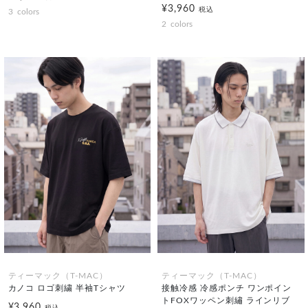
¥3,960
税込
3
colors
2
colors
ティーマック（T-MAC）
ティーマック（T-MAC）
カノコ ロゴ刺繍 半袖Tシャツ
接触冷感 冷感ポンチ ワンポイン
トFOXワッペン刺繡 ラインリブ
¥3,960