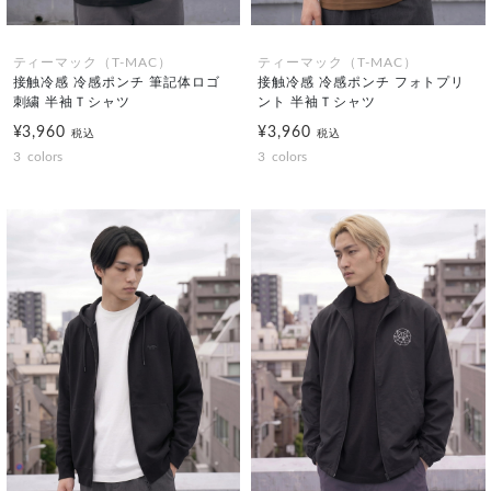
ティーマック（T-MAC）
ティーマック（T-MAC）
接触冷感 冷感ポンチ 筆記体ロゴ
接触冷感 冷感ポンチ フォトプリ
刺繍 半袖Ｔシャツ
ント 半袖Ｔシャツ
¥3,960
¥3,960
税込
税込
3
colors
3
colors