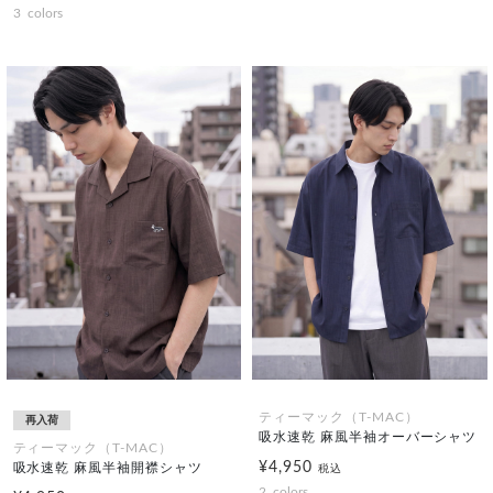
3
colors
ティーマック（T-MAC）
再入荷
吸水速乾 麻風半袖オーバーシャツ
ティーマック（T-MAC）
¥4,950
吸水速乾 麻風半袖開襟シャツ
税込
2
colors