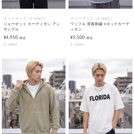
ティーマック（T-MAC）
ティーマック（T-MAC）
ジョーゼット カーディガン アン
ワッフル 背面刺繍 Vネックカーデ
サンブル
ィガン
¥4,950
¥5,500
税込
税込
2
colors
2
colors