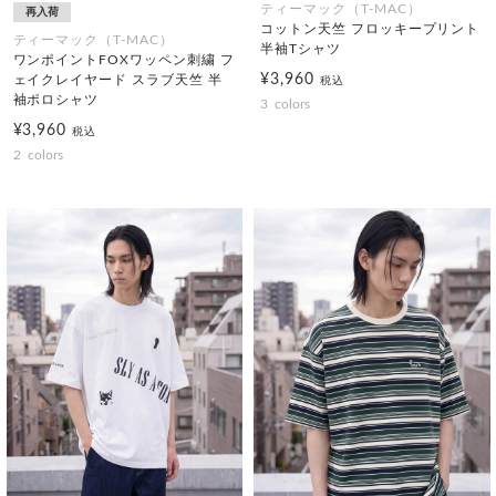
ティーマック（T-MAC）
再入荷
コットン天竺 フロッキープリント
ティーマック（T-MAC）
半袖Tシャツ
ワンポイントFOXワッペン刺繍 フ
¥3,960
ェイクレイヤード スラブ天竺 半
税込
袖ポロシャツ
3
colors
¥3,960
税込
2
colors