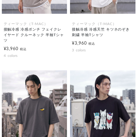
ティーマック（T-MAC）
ティーマック（T-MAC）
接触冷感 冷感ポンチ フェイクレ
接触冷感 冷感天竺 キツネのぞき
イヤード クルーネック 半袖Tシャ
刺繍 半袖Tシャツ
ツ
¥3,960
税込
¥3,960
税込
3
colors
4
colors