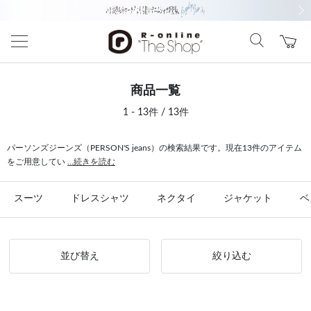
前の画像
次の
商品一覧
1 - 13件 / 13件
パーソンズジーンズ（PERSON'S jeans）の検索結果です。現在13件のアイテム
をご用意してい
...続きを読む
スーツ
ドレスシャツ
ネクタイ
ジャケット
ベ
並び替え
絞り込む