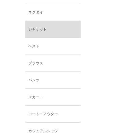
西脇シリーズ
ネクタイ
小泉革店
ジャケット
シャミー
ベスト
パーソンズジーンズ
ブラウス
ファインデーション
パンツ
ローズペッシュ / パル
モンド
スカート
コート・アウター
カジュアルシャツ