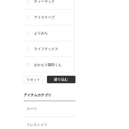
ティーマック
アイスケープ
よりみち
ライフテックス
おかえり園田くん
リセット
絞り込む
ビー・エー・ジー
アイテムカテゴリ
イヴィスト
スーツ
ミスエディコレクショ
ン
ドレスシャツ