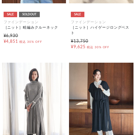
SALE
SOLDOUT
SALE
ファインデーション
ファインデーション
［ニット］畦編みクルーネック
［ニット］ハイゲージロングベス
ト
¥6,930
¥13,750
¥4,851
税込
30% OFF
¥9,625
税込
30% OFF