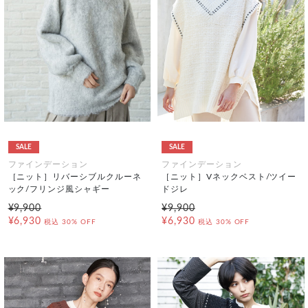
SALE
SALE
ファインデーション
ファインデーション
［ニット］リバーシブルクルーネ
［ニット］Vネックベスト/ツイー
ック/フリンジ風シャギー
ドジレ
¥9,900
¥9,900
¥6,930
¥6,930
税込
30% OFF
税込
30% OFF