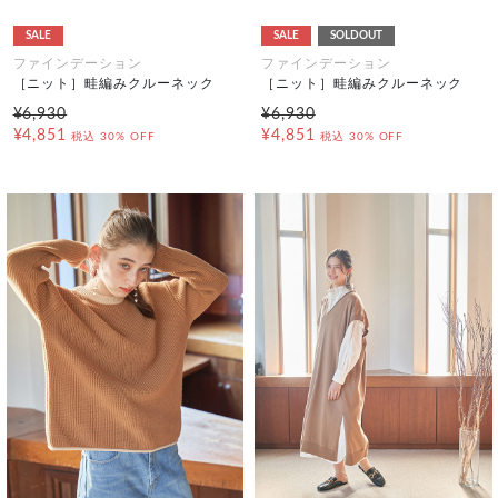
SALE
SALE
SOLDOUT
ファインデーション
ファインデーション
［ニット］畦編みクルーネック
［ニット］畦編みクルーネック
¥6,930
¥6,930
¥4,851
¥4,851
税込
30% OFF
税込
30% OFF