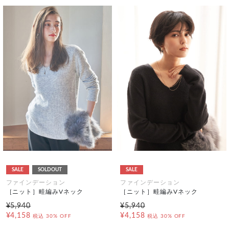
SALE
SOLDOUT
SALE
ファインデーション
ファインデーション
［ニット］畦編みVネック
［ニット］畦編みVネック
¥5,940
¥5,940
¥4,158
¥4,158
税込
30% OFF
税込
30% OFF