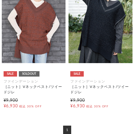
SALE
SOLDOUT
SALE
ファインデーション
ファインデーション
［ニット］Vネックベスト/ツイー
［ニット］Vネックベスト/ツイー
ドジレ
ドジレ
¥9,900
¥9,900
¥6,930
¥6,930
税込
30% OFF
税込
30% OFF
1