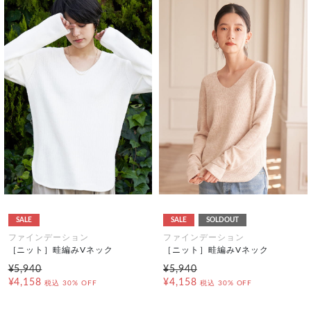
SALE
SALE
SOLDOUT
ファインデーション
ファインデーション
［ニット］畦編みVネック
［ニット］畦編みVネック
¥5,940
¥5,940
¥4,158
¥4,158
税込
30% OFF
税込
30% OFF