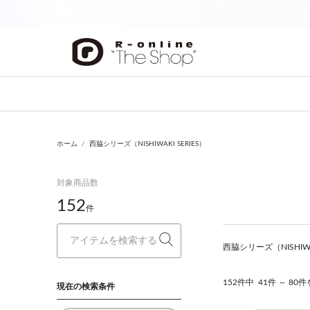
前の画像
ホーム
西脇シリーズ（NISHIWAKI SERIES）
対象商品数
152
件
西脇シリーズ（NISHI
152件中
41件 ～ 80
現在の検索条件