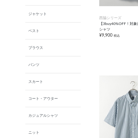
小泉革店
ジャケット
西脇シリーズ
シャミー
【3buy40%OFF！
シャツ
ベスト
¥9,900
税込
パーソンズジーンズ
ブラウス
ファインデーション
パンツ
ローズペッシュ / パル
モンド
スカート
コート・アウター
カジュアルシャツ
ニット