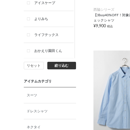
アイスケープ
西脇シリーズ
【3buy40%OFF！
よりみち
ェックシャツ
¥9,900
税込
ライフテックス
おかえり園田くん
リセット
絞り込む
ビー・エー・ジー
アイテムカテゴリ
イヴィスト
スーツ
ミスエディコレクショ
ン
ドレスシャツ
西脇シリーズ
ネクタイ