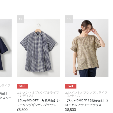
12
13
ルライフ
SALE
SALE
エレメントオブシンプルライフ
エレメントオブシンプルライフ
象商品】
（レディス）
（レディス）
クスムー
【3buy40%OFF！対象商品】シ
【3buy40%OFF！対象商品】コ
ャーリングギンガムブラウス
ロニアルフラワーブラウス
¥8,800
¥8,800