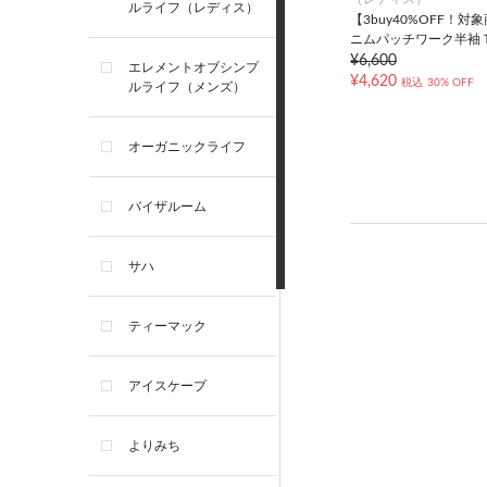
ルライフ（レディス）
【3buy40%OFF！対
ニムパッチワーク半袖
¥6,600
エレメントオブシンプ
¥4,620
税込
30% OFF
ルライフ（メンズ）
オーガニックライフ
バイザルーム
サハ
ティーマック
アイスケープ
よりみち