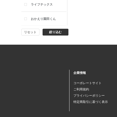
ライフテックス
おかえり園田くん
リセット
絞り込む
ビー・エー・ジー
イヴィスト
ミスエディコレクショ
ン
企業情報
西脇シリーズ
コーポレートサイト
ご利用規約
小泉革店
プライバシーポリシー
特定商取引に基づく表示
シャミー