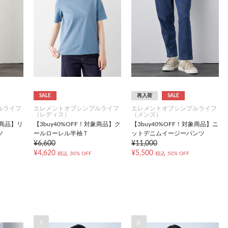
SALE
再入荷
SALE
ルライフ
エレメントオブシンプルライフ
エレメントオブシンプルライフ
（レディス）
（メンズ）
象商品】リ
【3buy40%OFF！対象商品】ク
【3buy40%OFF！対象商品】ニ
ツ
ールローレル半袖Ｔ
ットデニムイージーパンツ
¥6,600
¥11,000
¥4,620
¥5,500
税込
30% OFF
税込
50% OFF
7
8