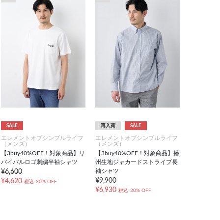
SALE
再入荷
SALE
エレメントオブシンプルライフ
エレメントオブシンプルライフ
（メンズ）
（メンズ）
【3buy40%OFF！対象商品】リ
【3buy40%OFF！対象商品】播
バイバルロゴ刺繍半袖シャツ
州生地ジャカードストライプ長
袖シャツ
¥6,600
¥9,900
¥4,620
税込
30% OFF
¥6,930
税込
30% OFF