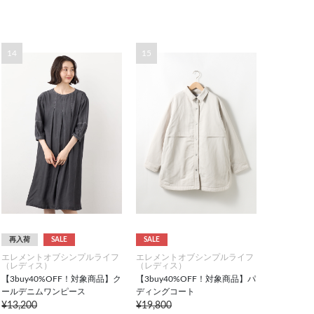
14
15
再入荷
SALE
SALE
エレメントオブシンプルライフ
エレメントオブシンプルライフ
（レディス）
（レディス）
【3buy40%OFF！対象商品】ク
【3buy40%OFF！対象商品】パ
ールデニムワンピース
ディングコート
¥13,200
¥19,800