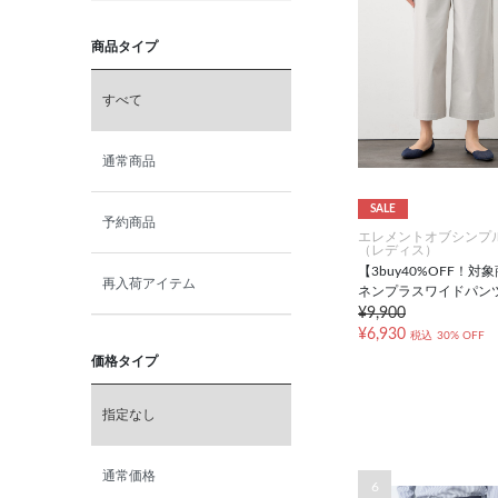
商品タイプ
すべて
通常商品
SALE
予約商品
エレメントオブシンプ
（レディス）
【3buy40%OFF！対
再入荷アイテム
ネンプラスワイドパン
¥9,900
¥6,930
税込
30% OFF
価格タイプ
指定なし
通常価格
6