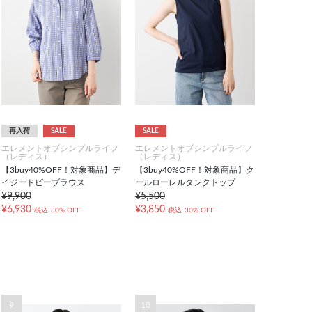
再入荷
SALE
SALE
エレメントオブシンプルライフ
エレメントオブシンプルライフ
（レディス）
（レディス）
【3buy40%OFF！対象商品】デ
【3buy40%OFF！対象商品】ク
イジードビーブラウス
ールローレルタンクトップ
¥9,900
¥5,500
¥6,930
¥3,850
税込
30% OFF
税込
30% OFF
9
10