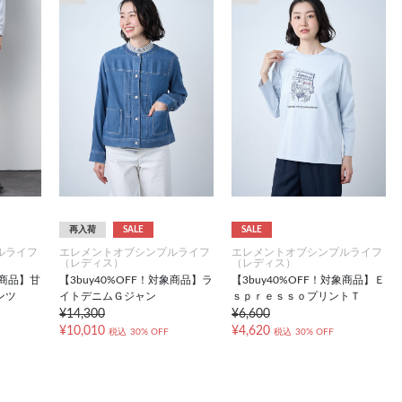
再入荷
SALE
SALE
ルライフ
エレメントオブシンプルライフ
エレメントオブシンプルライフ
（レディス）
（レディス）
象商品】甘
【3buy40%OFF！対象商品】ラ
【3buy40%OFF！対象商品】Ｅ
ンツ
イトデニムＧジャン
ｓｐｒｅｓｓｏプリントＴ
¥14,300
¥6,600
¥10,010
¥4,620
税込
30% OFF
税込
30% OFF