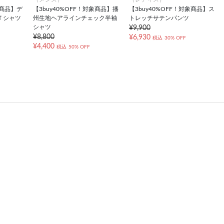
象商品】デ
【3buy40%OFF！対象商品】播
【3buy40%OFF！対象商品】ス
Ｔシャツ
州生地ヘアラインチェック半袖
トレッチサテンパンツ
シャツ
¥9,900
¥8,800
¥6,930
税込
30% OFF
¥4,400
税込
50% OFF