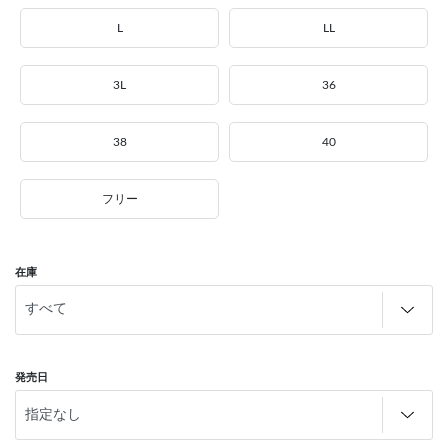
L
LL
3L
36
38
40
フリー
在庫
発売日