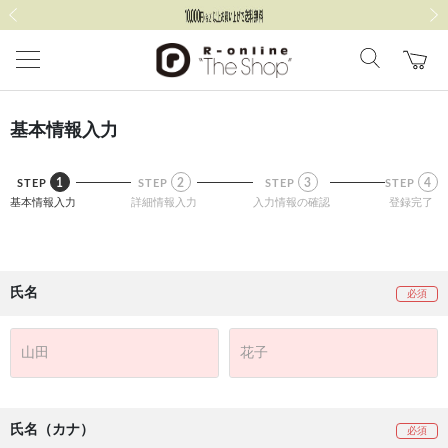
前の画像
次の
基本情報入力
1
2
3
4
STEP
STEP
STEP
STEP
基本情報入力
詳細情報入力
入力情報の確認
登録完了
氏名
氏名（カナ）