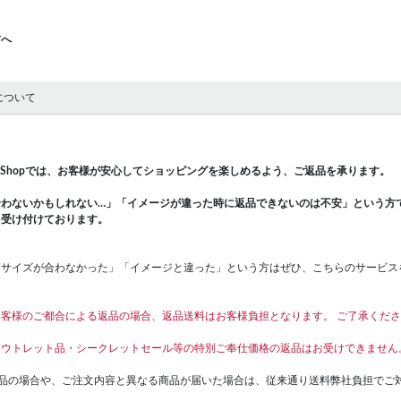
方へ
について
e The Shopでは、お客様が安心してショッピングを楽しめるよう、ご返品を承ります。
合わないかもしれない…」「イメージが違った時に返品できないのは不安」という方
を受け付けております。
らサイズが合わなかった」「イメージと違った」という方はぜひ、こちらのサービス
客様のご都合による返品の場合、返品送料はお客様負担となります。 ご了承くだ
アウトレット品・シークレットセール等の特別ご奉仕価格の返品はお受けできません
良品の場合や、ご注文内容と異なる商品が届いた場合は、従来通り送料弊社負担でご