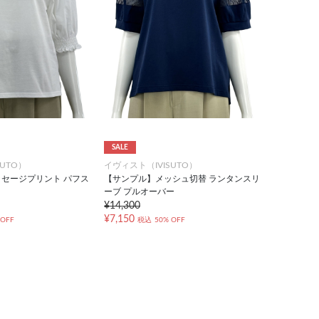
SALE
UTO）
イヴィスト（IVISUTO）
セージプリント パフス
【サンプル】メッシュ切替 ランタンスリ
ーブ プルオーバー
¥14,300
¥7,150
 OFF
税込
50% OFF