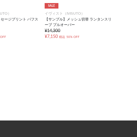
SALE
UTO）
イヴィスト（IVISUTO）
セージプリント パフス
【サンプル】メッシュ切替 ランタンスリ
ーブ プルオーバー
¥14,300
¥7,150
 OFF
税込
50% OFF