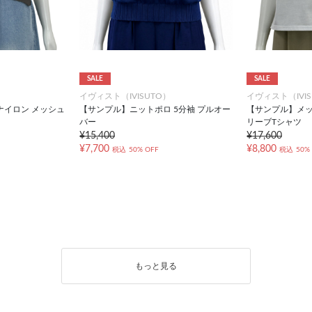
SALE
SALE
）
イヴィスト（IVISUTO）
イヴィスト（IVIS
ナイロン メッシュ
【サンプル】ニットポロ 5分袖 プルオー
【サンプル】メッ
バー
リーブTシャツ
¥15,400
¥17,600
¥7,700
¥8,800
税込
50% OFF
税込
50%
もっと見る