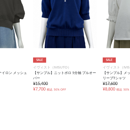
SALE
SALE
）
イヴィスト（IVISUTO）
イヴィスト（IVIS
ナイロン メッシュ
【サンプル】ニットポロ 5分袖 プルオー
【サンプル】メッ
バー
リーブTシャツ
¥15,400
¥17,600
¥7,700
¥8,800
税込
50% OFF
税込
50%