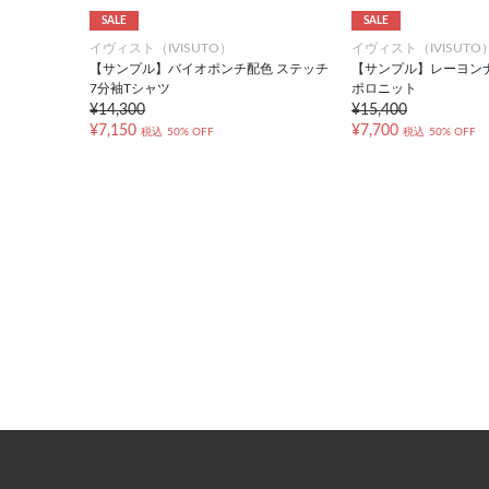
SALE
SALE
イヴィスト（IVISUTO）
イヴィスト（IVISUTO
【サンプル】バイオポンチ配色 ステッチ
【サンプル】レーヨン
7分袖Tシャツ
ポロニット
¥14,300
¥15,400
¥7,150
¥7,700
税込
50% OFF
税込
50% OFF