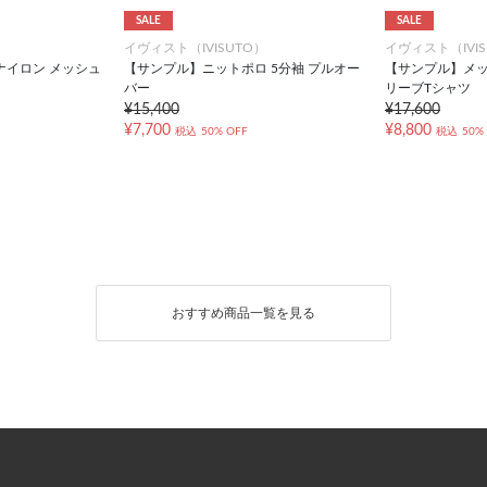
SALE
SALE
）
イヴィスト（IVISUTO）
イヴィスト（IVIS
ナイロン メッシュ
【サンプル】ニットポロ 5分袖 プルオー
【サンプル】メッ
バー
リーブTシャツ
¥15,400
¥17,600
¥7,700
¥8,800
税込
50% OFF
税込
50%
おすすめ商品一覧を見る