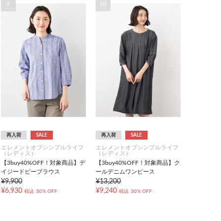
9
10
再入荷
SALE
再入荷
SALE
エレメントオブシンプルライフ
エレメントオブシンプルライフ
（レディス）
（レディス）
【3buy40%OFF！対象商品】デ
【3buy40%OFF！対象商品】ク
イジードビーブラウス
ールデニムワンピース
¥9,900
¥13,200
¥6,930
¥9,240
税込
30% OFF
税込
30% OFF