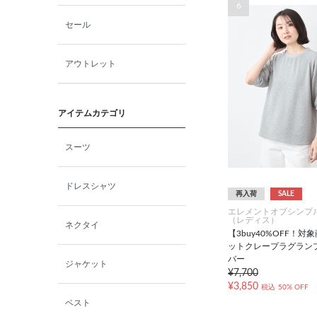
6
セール
アウトレット
アイテムカテゴリ
スーツ
ドレスシャツ
再入荷
SALE
エレメントオブシンプ
（レディス）
ネクタイ
【3buy40%OFF！対
ットクレープラグラン
バー
ジャケット
¥7,700
¥3,850
税込
50% OFF
ベスト