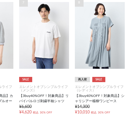
7
8
SALE
再入荷
SALE
ルライフ
エレメントオブシンプルライフ
エレメントオブシンプルライフ
（メンズ）
（レディス）
象商品】カ
【3buy40%OFF！対象商品】リ
【3buy40%OFF！対象商品】シ
プルオー
バイバルロゴ刺繍半袖シャツ
ャリシアー楊柳ワンピース
¥6,600
¥14,300
¥4,620
¥10,010
税込
30% OFF
税込
30% OFF