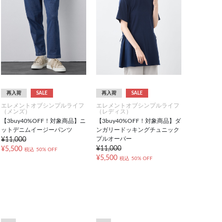
再入荷
SALE
再入荷
SALE
エレメントオブシンプルライフ
エレメントオブシンプルライフ
（メンズ）
（レディス）
【3buy40%OFF！対象商品】ニ
【3buy40%OFF！対象商品】ダ
ットデニムイージーパンツ
ンガリードッキングチュニック
プルオーバー
¥11,000
¥11,000
¥5,500
税込
50% OFF
¥5,500
税込
50% OFF