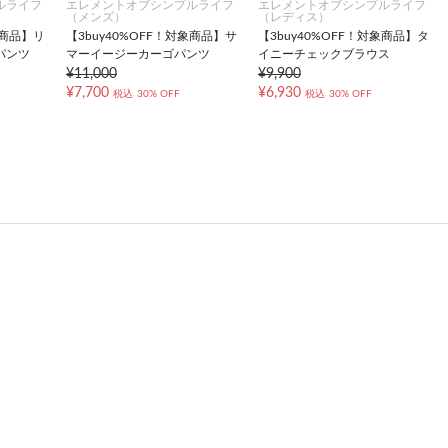
ルライフ
エレメントオブシンプルライフ
エレメントオブシンプルライフ
（メンズ）
（レディス）
象商品】リ
【3buy40%OFF！対象商品】サ
【3buy40%OFF！対象商品】タ
パンツ
マーイージーカーゴパンツ
イニーチェックブラウス
¥11,000
¥9,900
¥7,700
¥6,930
税込
30% OFF
税込
30% OFF