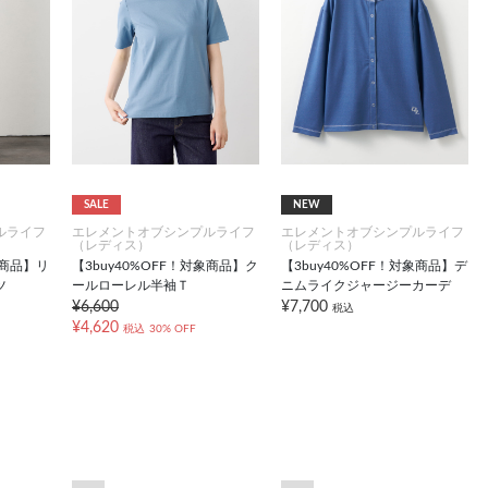
SALE
NEW
ルライフ
エレメントオブシンプルライフ
エレメントオブシンプルライフ
（レディス）
（レディス）
象商品】リ
【3buy40%OFF！対象商品】ク
【3buy40%OFF！対象商品】デ
ツ
ールローレル半袖Ｔ
ニムライクジャージーカーデ
¥6,600
¥7,700
税込
¥4,620
税込
30% OFF