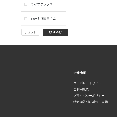
ライフテックス
おかえり園田くん
リセット
絞り込む
ビー・エー・ジー
イヴィスト
ミスエディコレクショ
ン
企業情報
西脇シリーズ
コーポレートサイト
ご利用規約
小泉革店
プライバシーポリシー
特定商取引に基づく表示
シャミー