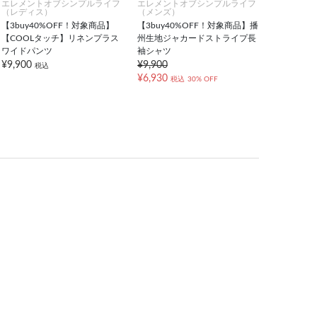
エレメントオブシンプルライフ
エレメントオブシンプルライフ
（レディス）
（メンズ）
【3buy40%OFF！対象商品】
【3buy40%OFF！対象商品】播
【COOLタッチ】リネンプラス
州生地ジャカードストライプ長
ワイドパンツ
袖シャツ
¥9,900
¥9,900
税込
¥6,930
税込
30% OFF