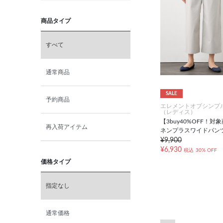
商品タイプ
すべて
通常商品
SALE
予約商品
エレメントオブシンプ
（レディス）
【3buy40%OFF！対
再入荷アイテム
ネンプラスワイドパン
¥9,900
¥6,930
税込
30% OFF
価格タイプ
指定なし
通常価格