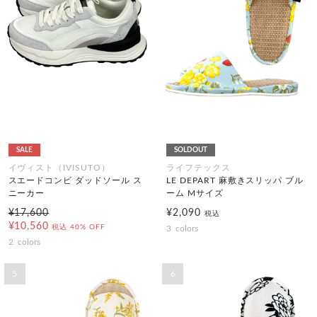
SALE
SOLDOUT
イヴィスト（IVISUTO）
ライフテックス
スエードコンビ ダッドソール ス
LE DEPART 麻敷きスリッパ ブル
ニーカー
ーム Mサイズ
¥17,600
¥2,090
税込
¥10,560
税込
40% OFF
3
colors
2
colors
5
6