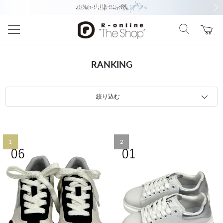
前の画像
次の
RANKING
絞り込む
1
2