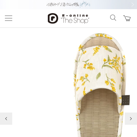
前の画像
次の
前の画像
次