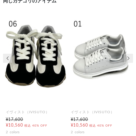
同じカテゴリのアイテム
前の画像
次の
イヴィスト（IVISUTO）
イヴィスト（IVISUTO）
¥17,600
¥17,600
¥10,560
¥10,560
税込
40% OFF
税込
40% OFF
2
colors
2
colors