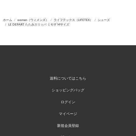
ホーム
women（ウィメンズ）
ライフテックス（LIFETEX）
シューズ
LE DEPART たたみスリッパ ミモザ Mサイズ
送料についてはこちら
ショッピングバッグ
ログイン
マイページ
新規会員登録