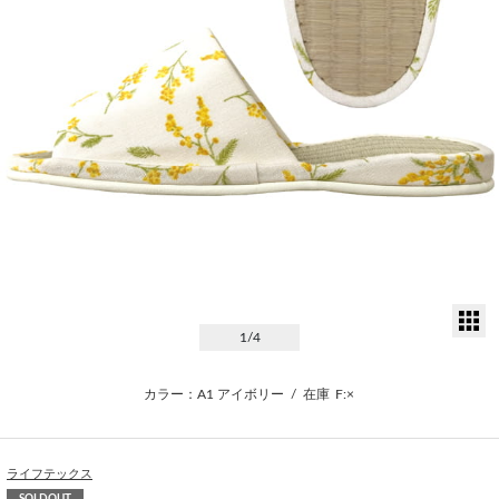
サ
1
/4
カラー：A1 アイボリー
/
在庫
F:×
ライフテックス