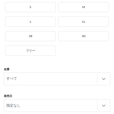
S
M
L
LL
38
40
フリー
在庫
発売日