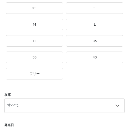
XS
S
M
L
LL
36
38
40
フリー
在庫
発売日