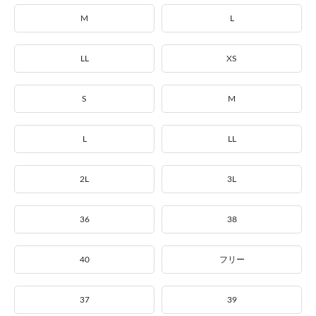
M
L
LL
XS
S
M
L
LL
2L
3L
36
38
40
フリー
37
39