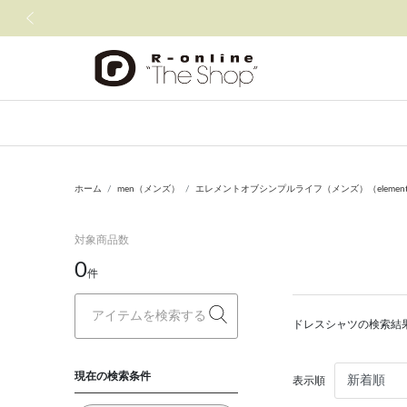
前の画像
ホーム
men（メンズ）
エレメントオブシンプルライフ（メンズ）（element of 
対象商品数
0
件
ドレスシャツの検索結
現在の検索条件
表示順