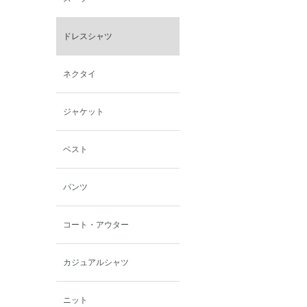
ミスエディコレクショ
ン
ドレスシャツ
西脇シリーズ
ネクタイ
小泉革店
ジャケット
シャミー
ベスト
パーソンズジーンズ
パンツ
ファインデーション
コート・アウター
ローズペッシュ / パル
モンド
カジュアルシャツ
ニット