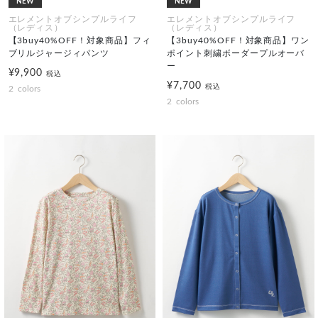
NEW
NEW
エレメントオブシンプルライフ
エレメントオブシンプルライフ
（レディス）
（レディス）
【3buy40%OFF！対象商品】フィ
【3buy40%OFF！対象商品】ワン
ブリルジャージィパンツ
ポイント刺繍ボーダープルオーバ
ー
¥9,900
税込
¥7,700
税込
2
colors
2
colors