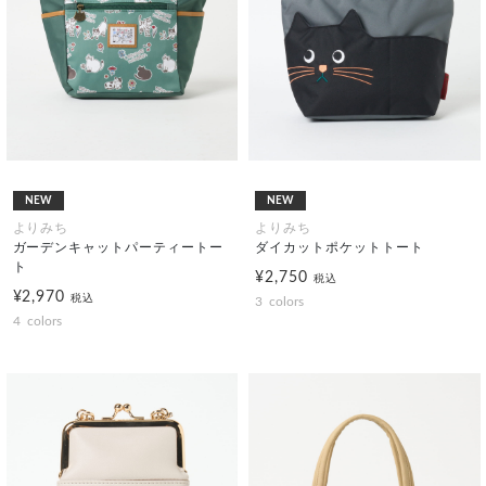
NEW
NEW
よりみち
よりみち
ガーデンキャットパーティートー
ダイカットポケットトート
ト
¥2,750
税込
¥2,970
税込
3
colors
4
colors