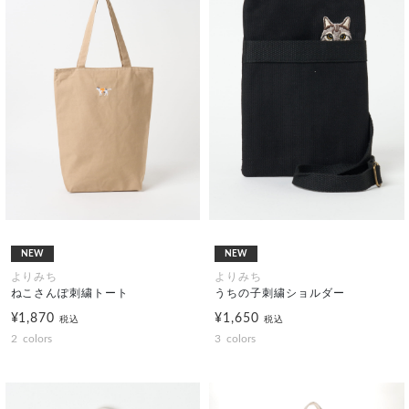
NEW
NEW
よりみち
よりみち
ねこさんぽ刺繍トート
うちの子刺繍ショルダー
¥1,870
¥1,650
税込
税込
2
colors
3
colors