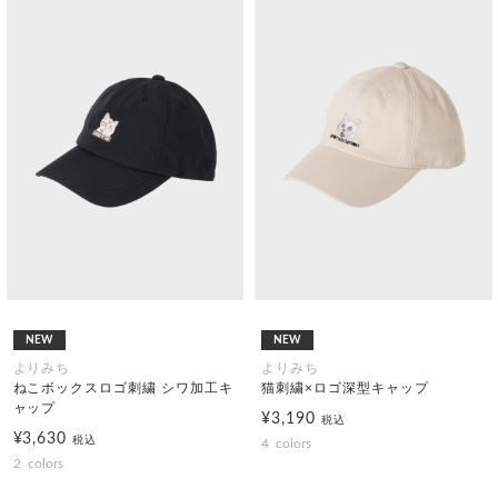
NEW
NEW
よりみち
よりみち
ねこボックスロゴ刺繍 シワ加工キ
猫刺繍×ロゴ深型キャップ
ャップ
¥3,190
税込
¥3,630
税込
4
colors
2
colors