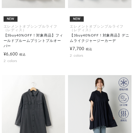
NEW
NEW
エレメントオブシンプルライフ
エレメントオブシンプルライフ
（レディス）
（レディス）
【3buy40%OFF！対象商品】フィ
【3buy40%OFF！対象商品】デニ
ールドブルームプリントプルオー
ムライクジャージーカーデ
バー
¥7,700
税込
¥6,600
税込
2
colors
2
colors