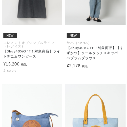
NEW
NEW
エレメントオブシンプルライフ
サハ（SAHA）
（レディス）
【3buy40%OFF！対象商品】【す
【3buy40%OFF！対象商品】ライ
ずかつ】クールタッチスキッパ―
トデニムワンピース
ペプラムブラウス
¥13,200
税込
¥2,178
税込
2
colors