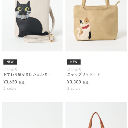
NEW
NEW
よりみち
よりみち
おすわり猫がま口ショルダー
ニャップリケトート
¥3,630
¥3,300
税込
税込
2
colors
3
colors