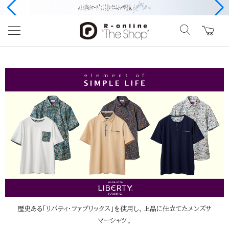
前の画像
次の
歴史ある「リバティ・ファブリックス」を使用し、上品に仕立てたメンズサ
マーシャツ。