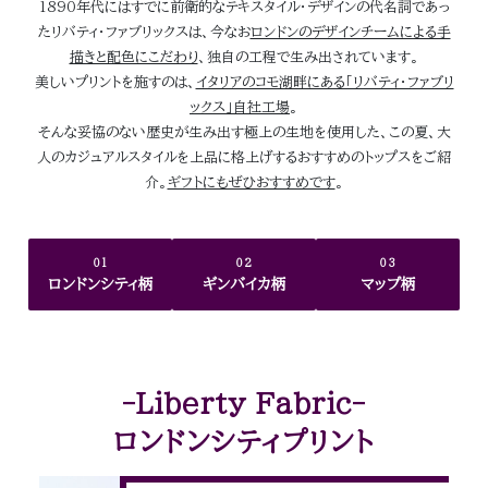
1890年代にはすでに前衛的なテキスタイル・デザインの代名詞であっ
たリバティ・ファブリックスは、今なお
ロンドンのデザインチームによる手
描きと配色にこだわり
、独自の工程で生み出されています。
美しいプリントを施すのは、
イタリアのコモ湖畔にある「リバティ・ファブリ
ックス」自社工場
。
そんな妥協のない歴史が生み出す極上の生地を使用した、この夏、大
人のカジュアルスタイルを上品に格上げするおすすめのトップスをご紹
介。
ギフトにもぜひおすすめです
。
01
02
03
ロンドンシティ柄
ギンバイカ柄
マップ柄
-Liberty Fabric-
ロンドンシティプリント