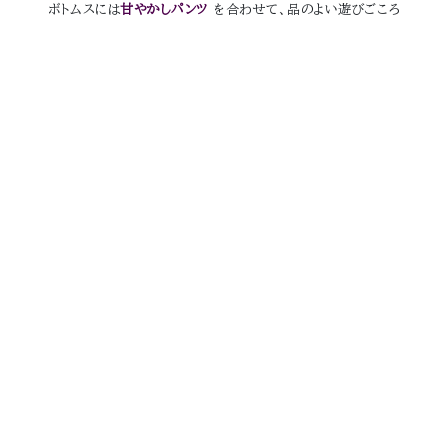
ボトムスには
甘やかしパンツ
を合わせて、品のよい遊びごころ
を。