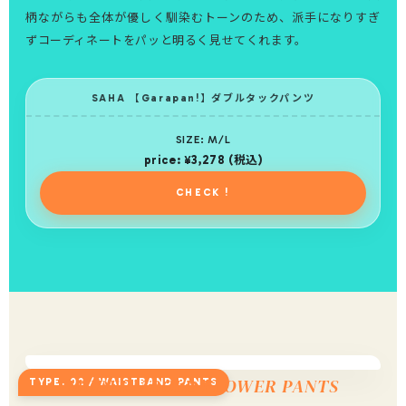
柄ながらも全体が優しく馴染むトーンのため、派手になりすぎ
ずコーディネートをパッと明るく見せてくれます。
SAHA 【Garapan!】ダブルタックパンツ
SIZE: M/L
price: ¥3,278 (税込)
CHECK !
MODERN BOLD FLOWER PANTS
TYPE. 02 / WAISTBAND PANTS