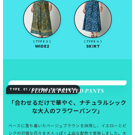
( TYPE.3 )
( TYPE.4 )
WIDE2
SKIRT
FLOWER PRINTED PANTS
TYPE. 01 / DOUBLE TUCK PANTS
「合わせるだけで華やぐ、ナチュラルシック
な大人のフラワーパンツ」
ベースに落ち着いたベージュブラウンを採用し、イエローとピ
ンクの可憐な花々を大人っぽく上品な配色で表現しました。大