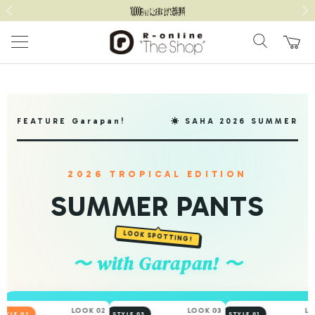
前の画像
次の
FEATURE Garapan!
☀️ SAHA 2026 SUMMER
2026 TROPICAL EDITION
SUMMER PANTS
LOOK SPOTTING!
〜 with Garapan! 〜
LOOK 02
LOOK 03
LOOK 0
 02
STYLE 03
STYLE 01