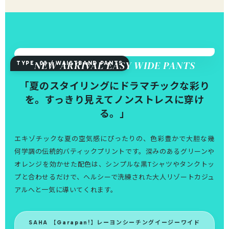
NEW ARRIVAL EASY WIDE PANTS
TYPE. 03 / WAISTBAND PANTS
「夏のスタイリングにドラマチックな彩り
を。すっきり見えてノンストレスに穿け
る。」
エキゾチックな夏の空気感にぴったりの、色彩豊かで大胆な幾
何学調の伝統的バティックプリントです。深みのあるグリーンや
オレンジを効かせた配色は、シンプルな黒Tシャツやタンクトッ
プと合わせるだけで、ヘルシーで洗練された大人リゾートカジュ
アルへと一気に導いてくれます。
SAHA 【Garapan!】レーヨンシーチングイージーワイド