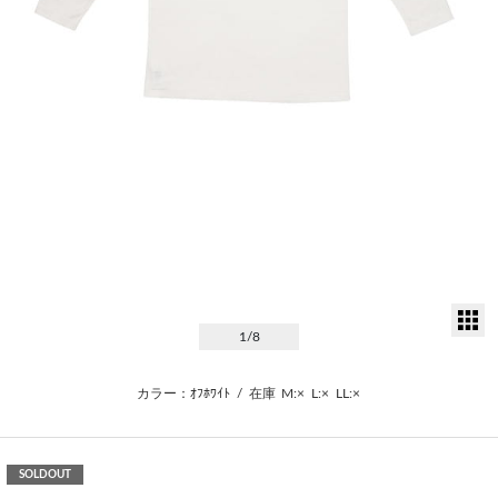
サ
1
/8
カラー：ｵﾌﾎﾜｲﾄ
/
在庫
M:×
L:×
LL:×
SOLDOUT