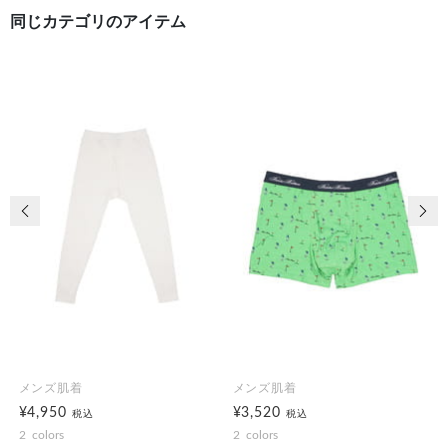
同じカテゴリのアイテム
前の画像
次の
メンズ肌着
メンズ肌着
¥4,950
¥3,520
税込
税込
2
colors
2
colors