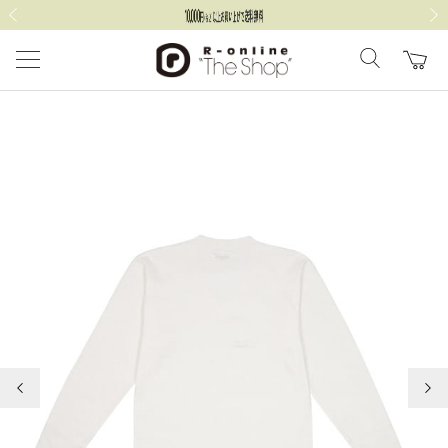
前の画像
次の
前の画像
次