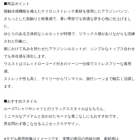
■商品ポイント
接触冷感機能を備えたナイロンストレッチ素材を使用したアラジンパンツ。
さらっとした肌触りと軽量感で、暑い季節でも快適な穿き心地に仕上げまし
た。
ゆとりのある立体的なシルエットが特徴で、リラックス感がありながらも洗練
された印象に。
裾にかけて丸みを持たせたアラジンシルエットが、シンプルなトップス合わせ
でも存在感を演出します。
ウエストはゴム＋ドローコード付きのイージー仕様でストレスフリーな着用
感。
ストレッチ性も高く、デイリーからワンマイル、旅行シーンまで幅広く活躍し
ます。
■おすすめスタイル
ルーズTシャツやシャツとのリラックススタイルはもちろん、
ミニマルなアイテムと合わせたモードな着こなしにもおすすめです。
男女問わず着こなせるユニセックスデザイン。
※モデル着用画像はイメージです。実際の商品の色味や柄、素材感は、