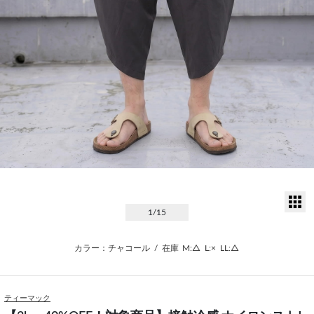
サ
1
/15
カラー：チャコール
/
在庫
M:△
L:×
LL:△
ティーマック