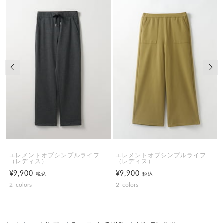
前の画像
次の
エレメントオブシンプルライフ
エレメントオブシンプルライフ
（レディス）
（レディス）
¥9,900
¥9,900
税込
税込
2
colors
2
colors