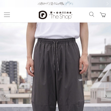
前の画像
次の
前の画像
次