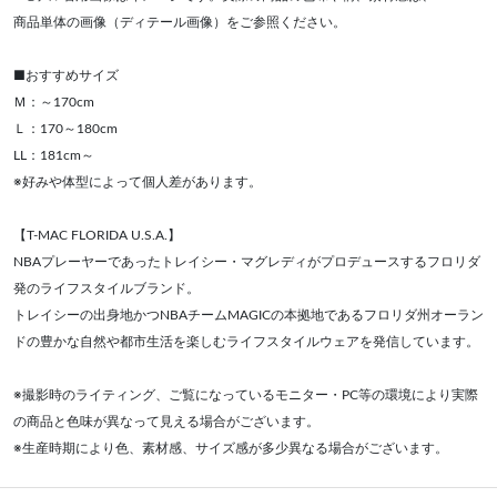
商品単体の画像（ディテール画像）をご参照ください。
■おすすめサイズ
Ｍ：～170cm
Ｌ：170～180cm
LL：181cm～
※好みや体型によって個人差があります。
【T-MAC FLORIDA U.S.A.】
NBAプレーヤーであったトレイシー・マグレディがプロデュースするフロリダ
発のライフスタイルブランド。
トレイシーの出身地かつNBAチームMAGICの本拠地であるフロリダ州オーラン
ドの豊かな自然や都市生活を楽しむライフスタイルウェアを発信しています。
※撮影時のライティング、ご覧になっているモニター・PC等の環境により実際
の商品と色味が異なって見える場合がございます。
※生産時期により色、素材感、サイズ感が多少異なる場合がございます。