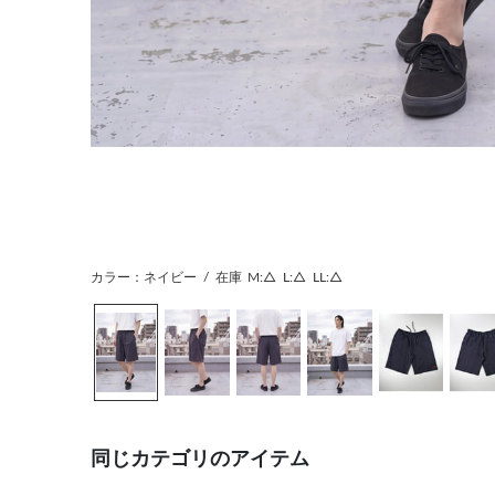
カラー：ネイビー
/
在庫
M:△
L:△
LL:△
同じカテゴリのアイテム