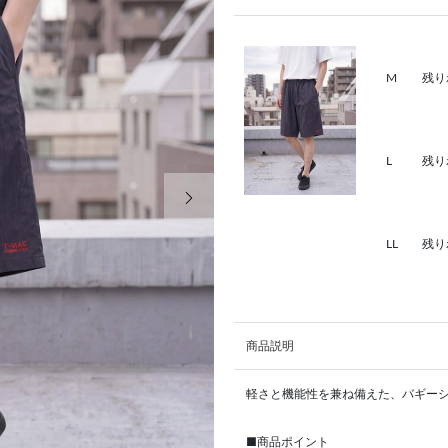
M
残り
L
残り
次の画像
LL
残り
商品説明
軽さと機能性を兼ね備えた、バギー
■商品ポイント