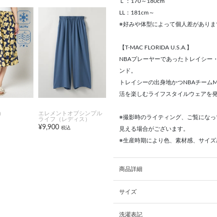
Ｌ：170～180cm
LL：181cm～
※好みや体型によって個人差がありま
【T-MAC FLORIDA U.S.A.】
NBAプレーヤーであったトレイシー
ンド。
トレイシーの出身地かつNBAチーム
活を楽しむライフスタイルウェアを
）
エレメントオブシンプル
※撮影時のライティング、ご覧になっ
ライフ（レディス）
¥9,900
税込
見える場合がございます。
※生産時期により色、素材感、サイズ
商品詳細
サイズ
洗濯表記