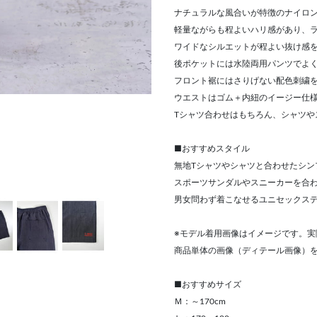
ナチュラルな風合いが特徴のナイロ
軽量ながらも程よいハリ感があり、
ワイドなシルエットが程よい抜け感
後ポケットには水陸両用パンツでよ
フロント裾にはさりげない配色刺繍
ウエストはゴム＋内紐のイージー仕
Tシャツ合わせはもちろん、シャツや
■おすすめスタイル
無地Tシャツやシャツと合わせたシン
スポーツサンダルやスニーカーを合
男女問わず着こなせるユニセックス
※モデル着用画像はイメージです。実
商品単体の画像（ディテール画像）
■おすすめサイズ
Ｍ：～170cm