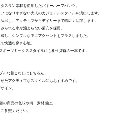
ンタスラン素材を使用したバギーハーフパンツ。
ラフになりすぎない大人のカジュアルスタイルを演出します。
を演出し、アクティブからデイリーまで幅広く活躍します。
くみられる水が溜まらない菊穴を採用。
を施し、シンプルな中にアクセントをプラスしました。
様で快適な穿き心地。
スポーツミックススタイルにも相性抜群の一本です。
プルな着こなしはもちろん、
わせたアクティブなスタイルにもおすすめです。
デザイン。
際の商品の色味や柄、素材感は、
をご参照ください。