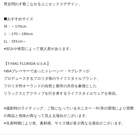
男女問わず着こなせるユニセックスデザイン。
■おすすめサイズ
Ｍ：～170cm
Ｌ：170～180cm
LL：181cm～
※好みや体型によって個人差があります。
【T-MAC FLORIDA U.S.A.】
NBAプレーヤーであったトレーシー・マグレディが
プロデュースするフロリダ発のライフスタイルブランド。
フロリダ州オーランドの自然と都市の共存を象徴とした
リラックスとアクティブを行き来するライフスタイルウェアを発信。
※撮影時のライティング、ご覧になっているモニター・PC等の環境により実際
の商品と色味が異なって見える場合がございます。
※生産時期により色、素材感、サイズ感が多少異なる場合がございます。