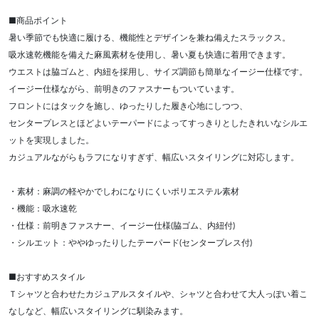
■商品ポイント
暑い季節でも快適に履ける、機能性とデザインを兼ね備えたスラックス。
吸水速乾機能を備えた麻風素材を使用し、暑い夏も快適に着用できます。
ウエストは脇ゴムと、内紐を採用し、サイズ調節も簡単なイージー仕様です。
イージー仕様ながら、前明きのファスナーもついています。
フロントにはタックを施し、ゆったりした履き心地にしつつ、
センタープレスとほどよいテーパードによってすっきりとしたきれいなシルエ
ットを実現しました。
カジュアルながらもラフになりすぎず、幅広いスタイリングに対応します。
・素材：麻調の軽やかでしわになりにくいポリエステル素材
・機能：吸水速乾
・仕様：前明きファスナー、イージー仕様(脇ゴム、内紐付)
・シルエット：ややゆったりしたテーパード(センタープレス付)
■おすすめスタイル
Ｔシャツと合わせたカジュアルスタイルや、シャツと合わせて大人っぽい着こ
なしなど、幅広いスタイリングに馴染みます。