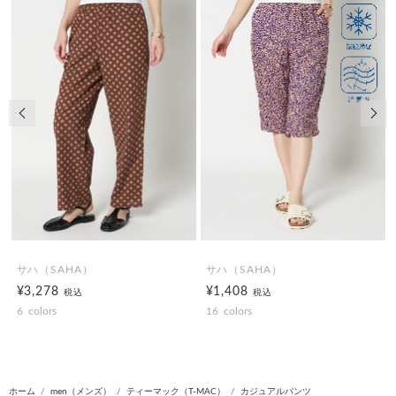
前の画像
次の
サハ（SAHA）
サハ（SAHA）
¥3,278
¥1,408
税込
税込
6
colors
16
colors
ホーム
men（メンズ）
ティーマック（T-MAC）
カジュアルパンツ