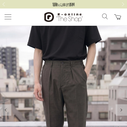
前の画像
次の
前の画像
次