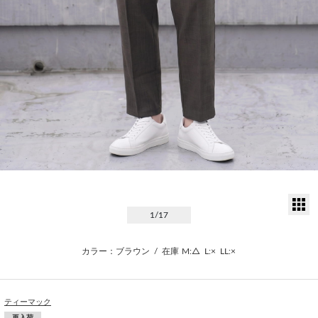
サ
1
/17
カラー：ブラウン
/
在庫
M:△
L:×
LL:×
ティーマック