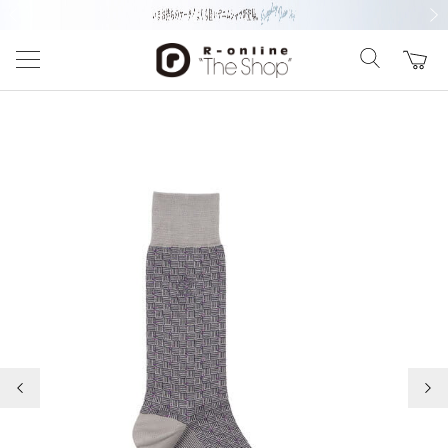
前の画像
次の
前の画像
次