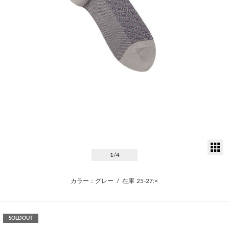
サ
1
/4
カラー：グレー
/
在庫
25-27:×
SOLDOUT