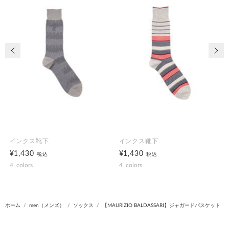
前の画像
次の
インクス靴下
インクス靴下
¥1,430
¥1,430
税込
税込
4
colors
4
colors
ホーム
men（メンズ）
ソックス
【MAURIZIO BALDASSARI】ジャガードバスケット