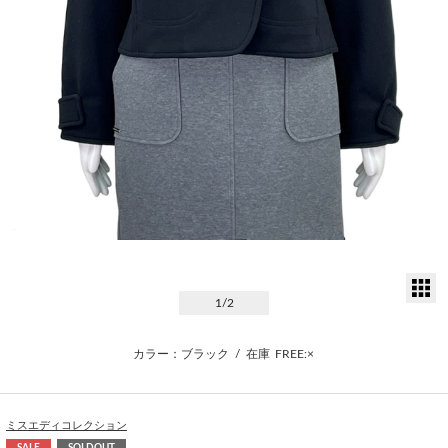
サ
1
/2
カラー：ブラック
/
在庫
FREE:×
ミスエディコレクション