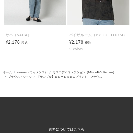
サハ（SAHA）
バイザルーム（BY THE LOOM）
¥2,178
¥2,178
税込
税込
2
colors
ホーム
women（ウィメンズ）
ミスエディコレクション（Miss edi Collection）
ブラウス・シャツ
【サンプル】ＤＥＶＥＡＵＸプリント ブラウス
送料についてはこちら