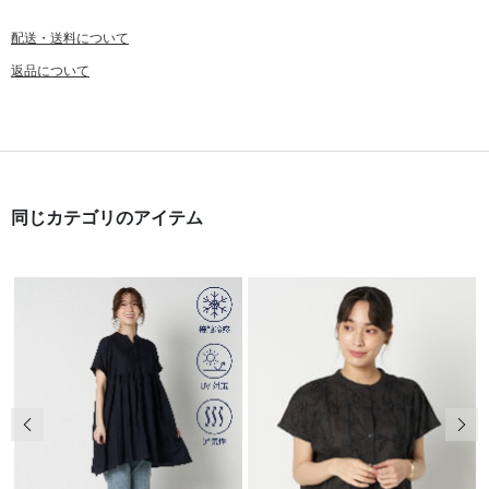
配送・送料について
返品について
同じカテゴリのアイテム
前の画像
次の