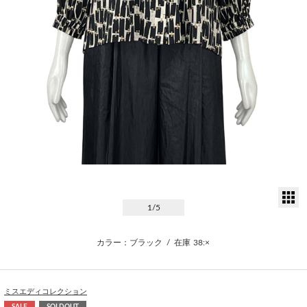
サ
1
/5
カラー：ブラック
/
在庫
38:×
ミスエディコレクション