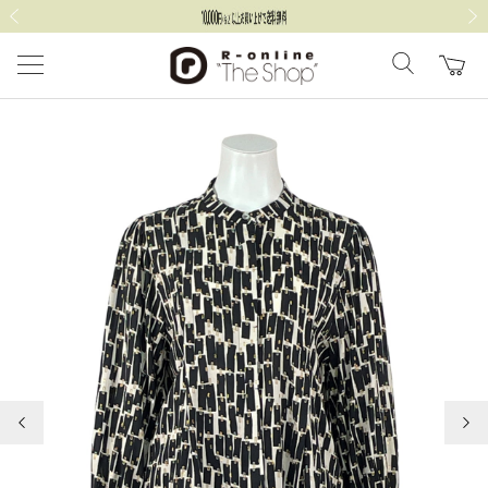
前の画像
次の
前の画像
次