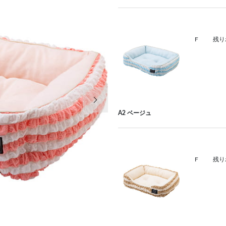
F
残り
次の画像
A2 ベージュ
F
残り